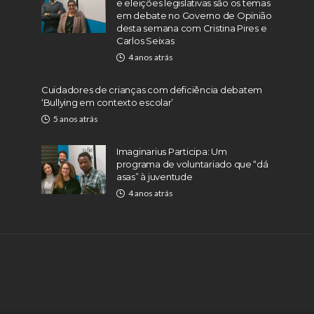
e eleições legislativas são os temas
em debate no Governo de Opinião
desta semana com Cristina Pires e
Carlos Seixas
4 anos atrás
Cuidadores de crianças com deficiência debatem
‘Bullying em contexto escolar’
5 anos atrás
Imaginarius Participa: Um
programa de voluntariado que “dá
asas” à juventude
4 anos atrás