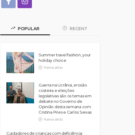
POPULAR
RECENT
Summer travel fashion, your
holiday choice
9 anos atrás
Guerra na Ucrânia, erosão
costeira e eleições
legislativas são os temas em
debate no Governo de
Opinião desta semana com
Cristina Pires e Carlos Seixas
4 anos atrás
Cuidadores de crianças com deficiência