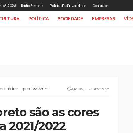
to 6, 2026
Rádio Sintonia
Politica De Privacidade
Contactos
CULTURA
POLÍTICA
SOCIEDADE
EMPRESAS
VÍD
res do Feirense para 2021/2022
Ago. 05, 2021 at 5:15 pm
preto são as cores
a 2021/2022