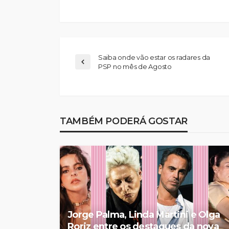
Saiba onde vão estar os radares da
PSP no mês de Agosto
Já nasceram 45 “I
TAMBÉM PODERÁ GOSTAR
Terra de Santa Mar
durante a Viagem 
Rádio Sintonia
1 dia atrás
Jorge Palma, Linda Martini e Olga
Roriz entre os destaques da nova