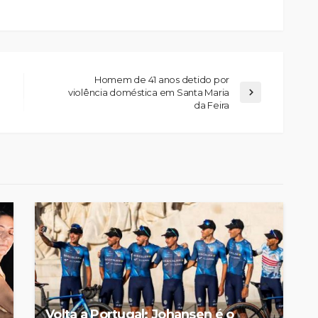
Homem de 41 anos detido por
violência doméstica em Santa Maria
da Feira
Jorge Palma, Linda Martini e
Olga Roriz entre os
nfantes da
destaques da nova
ia”
temporada do Cineteatro
Medieval
António Lamoso
Rádio Sintonia
6 horas atrás
Volta a Portugal: Johansen é o