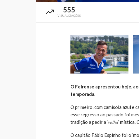
555
VISUALIZAÇÕES
O Feirense apresentou hoje, ao
temporada.
O primeiro, com camisola azul e c
esse regresso ao passado foi mes
tradição a pedir a ‘𝑣𝑒𝑙ℎ𝑎’ míst
O capitão Fábio Espinho foi o ‘mo