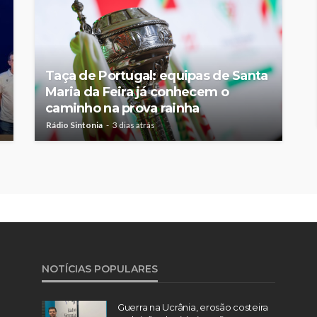
Taça de Portugal: equipas de Santa
Maria da Feira já conhecem o
caminho na prova rainha
Rádio Sintonia
3 dias atrás
NOTÍCIAS POPULARES
Guerra na Ucrânia, erosão costeira