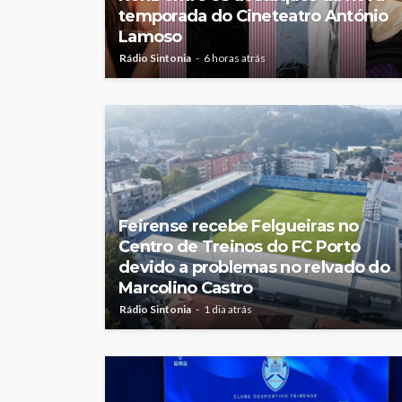
temporada do Cineteatro António
Lamoso
Rádio Sintonia
6 horas atrás
Feirense recebe Felgueiras no
Centro de Treinos do FC Porto
devido a problemas no relvado do
Marcolino Castro
Rádio Sintonia
1 dia atrás