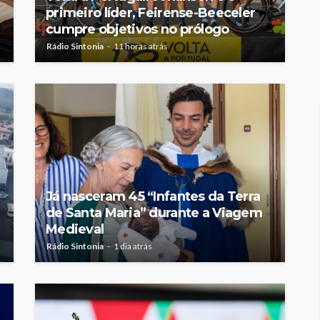
primeiro líder, Feirense-Beeceler
cumpre objetivos no prólogo
Rádio Sintonia
11 horas atrás
Já nasceram 45 “Infantes da Terra
de Santa Maria” durante a Viagem
Medieval
Rádio Sintonia
1 dia atrás