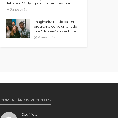
debatem ‘Bullying em contexto escolar’
5 anos atrás
Imaginarius Participa: Um
programa de voluntariado
que “dá asas” à juventude
4 anos atrás
COMENTÁRIOS RECENTES
Ceu Mota