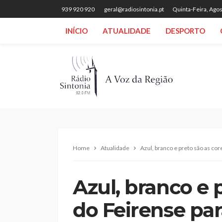
939 920 920
geral@radiosintonia.pt
Quinta-Feira, Agos
INÍCIO
ATUALIDADE
DESPORTO
Home
Atualidade
Azul, branco e preto são as co
Azul, branco e 
do Feirense par