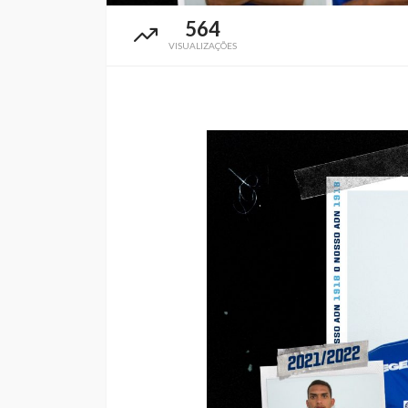
564
VISUALIZAÇÕES