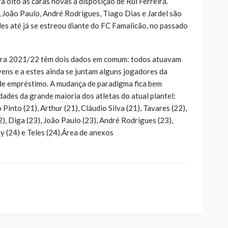
 oito as caras novas à disposição de Rui Ferreira.
a, João Paulo, André Rodrigues, Tiago Dias e Jardel são
les até já se estreou diante do FC Famalicão, no passado
ara 2021/22 têm dois dados em comum: todos atuavam
vens e a estes ainda se juntam alguns jogadores da
de empréstimo. A mudança de paradigma fica bem
dades da grande maioria dos atletas do atual plantel:
Pinto (21), Arthur (21), Cláudio Silva (21), Tavares (22),
2), Diga (23), João Paulo (23), André Rodrigues (23),
ey (24) e Teles (24).Área de anexos