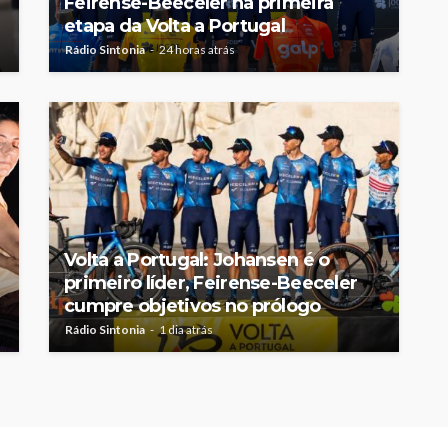
Feirense-Beeceler na primeira
etapa da Volta a Portugal
Rádio Sintonia
24 horas atrás
Volta a Portugal: Johansen é o
primeiro líder, Feirense-Beeceler
cumpre objetivos no prólogo
Rádio Sintonia
1 dia atrás