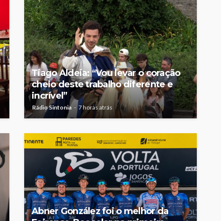
Tiago Aldeia: “Vou levar o coração
cheio deste trabalho diferente e
incrível”
Rádio Sintonia
7 horas atrás
Abner González foi o melhor da