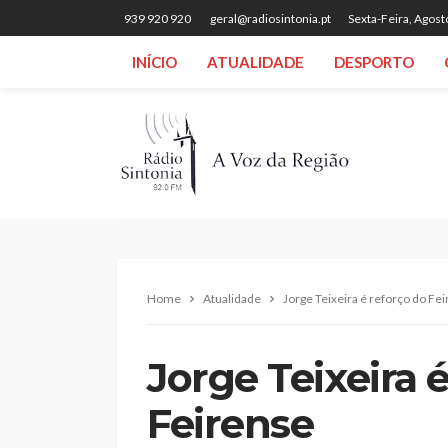
939 920 920
geral@radiosintonia.pt
Sexta-Feira, Agost
INÍCIO
ATUALIDADE
DESPORTO
Home
Atualidade
Jorge Teixeira é reforço do Fe
Jorge Teixeira 
Feirense