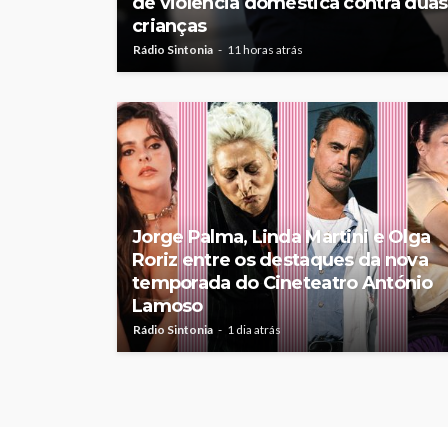
de violência doméstica contra duas
crianças
Rádio Sintonia
11 horas atrás
Jorge Palma, Linda Martini e Olga
Roriz entre os destaques da nova
temporada do Cineteatro António
Lamoso
Rádio Sintonia
1 dia atrás