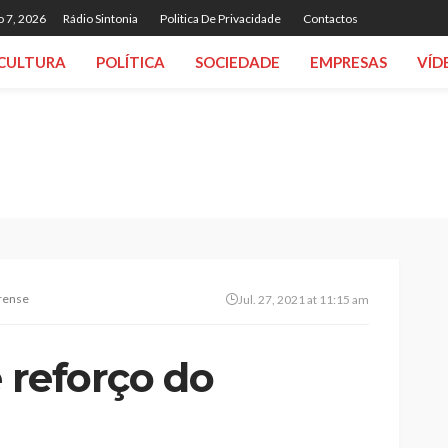
o 7, 2026
Rádio Sintonia
Politica De Privacidade
Contactos
CULTURA
POLÍTICA
SOCIEDADE
EMPRESAS
VÍD
irense
Jul. 27, 2021 at 11:15 am
é reforço do