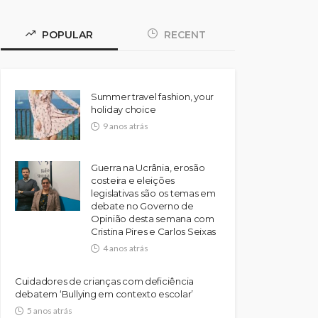
POPULAR
RECENT
Summer travel fashion, your
holiday choice
9 anos atrás
Guerra na Ucrânia, erosão
costeira e eleições
legislativas são os temas em
debate no Governo de
Opinião desta semana com
Cristina Pires e Carlos Seixas
4 anos atrás
Cuidadores de crianças com deficiência
debatem ‘Bullying em contexto escolar’
5 anos atrás