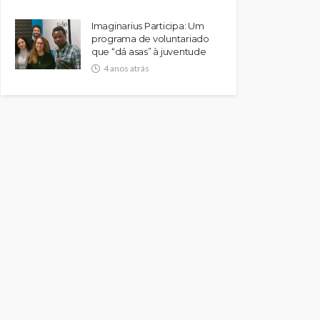
Imaginarius Participa: Um
programa de voluntariado
que “dá asas” à juventude
4 anos atrás