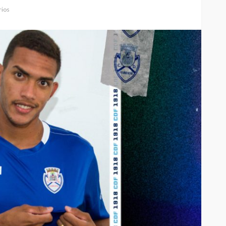
ios
Custódia Gallego:
 o
“Reconheci que esta
e-
mulher talvez tenha sido
ira etapa
uma das primeiras
l
feministas”
Rádio Sintonia
7 horas atrás