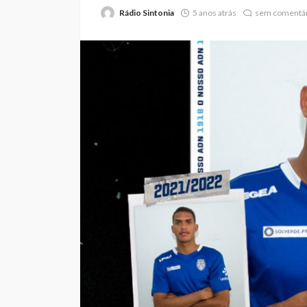
Rádio Sintonia
5 anos atrás
sem comentár
Abner González foi
melhor da Feirens
Beeceler na prime
da Volta a Portuga
Rádio Sintonia
24 horas atrás