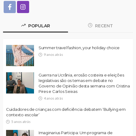
POPULAR
RECENT
Summer travel fashion, your holiday choice
9 anos atrás
Guerra na Ucrânia, erosão costeira e eleições
legislativas são os temas em debate no
Governo de Opinião desta semana com Cristina
Pires e Carlos Seixas
4 anos atrás
Cuidadores de crianças com deficiência debatem ‘Bullying em
contexto escolar’
5 anos atrás
Imaginarius Participa: Um programa de