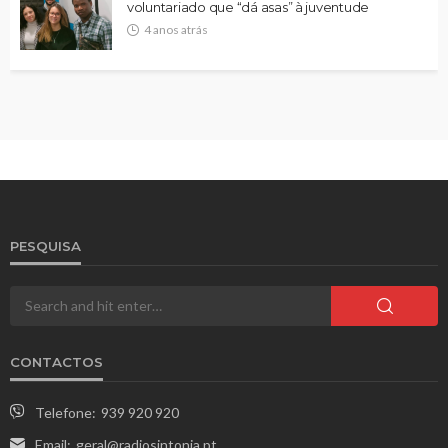
voluntariado que “dá asas” à juventude
4 anos atrás
PESQUISA
CONTACTOS
Telefone:
939 920 920
Email:
geral@radiosintonia.pt