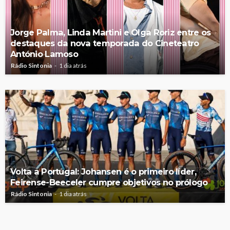
Jorge Palma, Linda Martini e Olga Roriz entre os
destaques da nova temporada do Cineteatro
António Lamoso
Rádio Sintonia
1 dia atrás
Volta a Portugal: Johansen é o primeiro líder,
Feirense-Beeceler cumpre objetivos no prólogo
Rádio Sintonia
1 dia atrás