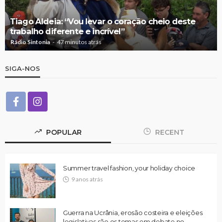
Tiago Aldeia: “Vou levar o coração cheio deste
trabalho diferente e incrível”
Rádio Sintonia
47 minutos atrás
SIGA-NOS
POPULAR
RECENT
Summer travel fashion, your holiday choice
9 anos atrás
Guerra na Ucrânia, erosão costeira e eleições
legislativas são os temas em debate no