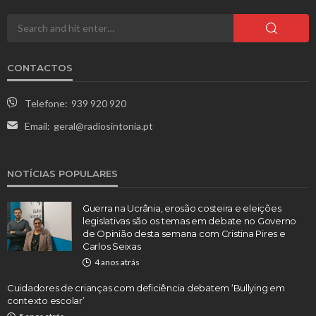
CONTACTOS
Telefone:
939 920 920
Email:
geral@radiosintonia.pt
NOTÍCIAS POPULARES
Guerra na Ucrânia, erosão costeira e eleições
legislativas são os temas em debate no Governo
de Opinião desta semana com Cristina Pires e
Carlos Seixas
4 anos atrás
Cuidadores de crianças com deficiência debatem ‘Bullying em
contexto escolar’