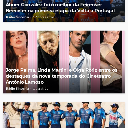
Abner González foi o melhor da Feirense-
Beeceler na primeira etapa da Volta a Portugal
Rádio Sintonia
17 horas atrás
Jorge Palma, Linda Martini e Olga Roriz entre os
destaques da nova temporada do Cineteatro
António Lamoso
Rádio Sintonia
1 dia atrás