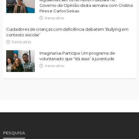
Governo de Opinião desta semana com Cristina
Pires e Carlos Seixas
4 anos atrás
Cuidadores de crianças com deficiência debatem ‘Bullying em
contexto escolar’
5 anos atrás
Imaginarius Participa: Um programa de
voluntariado que “dá asas” à juventude
4 anos atrás
PESQUISA