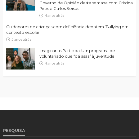
Governo de Opinião desta semana com Cristina
Pires e Carlos Seixas
4 anos atrás
Cuidadores de crianças com deficiência debatem ‘Bullying em
contexto escolar’
5 anos atrás
Imaginarius Participa: Um programa de
voluntariado que “dá asas” à juventude
4 anos atrás
PESQUISA