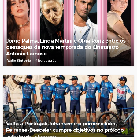
Jorge Palma, Linda Martini e Olga Roriz entre os
destaques da nova temporada do Cineteatro
António Lamoso
Rádio Sintonia
4 horas atrás
Volta a Portugal: Johansen é o primeiro líder,
Feirense-Beeceler cumpre objetivos no prólogo
Rádio Sintonia
8 horas atrás