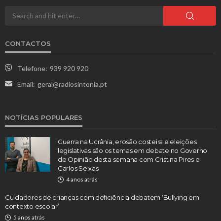
CONTACTOS
Telefone:
939 920 920
Email:
geral@radiosintonia.pt
NOTÍCIAS POPULARES
Guerra na Ucrânia, erosão costeira e eleições
legislativas são os temas em debate no Governo
de Opinião desta semana com Cristina Pires e
Carlos Seixas
4 anos atrás
Cuidadores de crianças com deficiência debatem ‘Bullying em
contexto escolar’
5 anos atrás