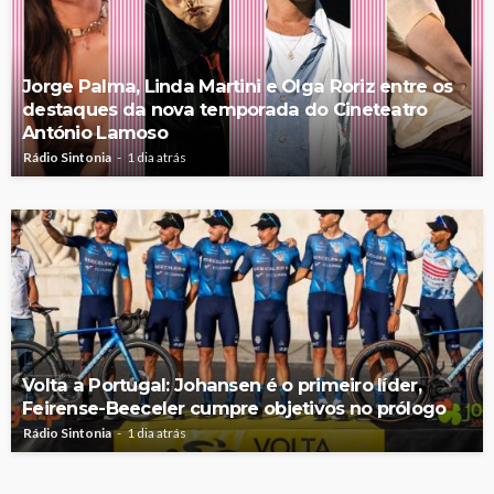
Jorge Palma, Linda Martini e Olga Roriz entre os
destaques da nova temporada do Cineteatro
António Lamoso
Rádio Sintonia
1 dia atrás
Volta a Portugal: Johansen é o primeiro líder,
Feirense-Beeceler cumpre objetivos no prólogo
Rádio Sintonia
1 dia atrás