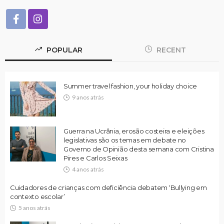
POPULAR
RECENT
Summer travel fashion, your holiday choice
9 anos atrás
Guerra na Ucrânia, erosão costeira e eleições
legislativas são os temas em debate no
Governo de Opinião desta semana com Cristina
Pires e Carlos Seixas
4 anos atrás
Cuidadores de crianças com deficiência debatem ‘Bullying em
contexto escolar’
5 anos atrás