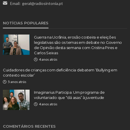
Email:
geral@radiosintonia.pt
NOTÍCIAS POPULARES
Guerra na Ucrânia, erosão costeira e eleições
legislativas são os temas em debate no Governo
de Opinião desta semana com Cristina Pires e
Carlos Seixas
4 anos atrás
Cuidadores de crianças com deficiência debatem ‘Bullying em
contexto escolar’
5 anos atrás
Imaginarius Participa: Um programa de
voluntariado que “dá asas” à juventude
4 anos atrás
COMENTÁRIOS RECENTES