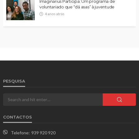
Imaginarius Participa: Um programa de
voluntariado que “dá asas” à juventude
4 anos atrás
PESQUISA
CONTACTOS
Telefone:
939 920 920