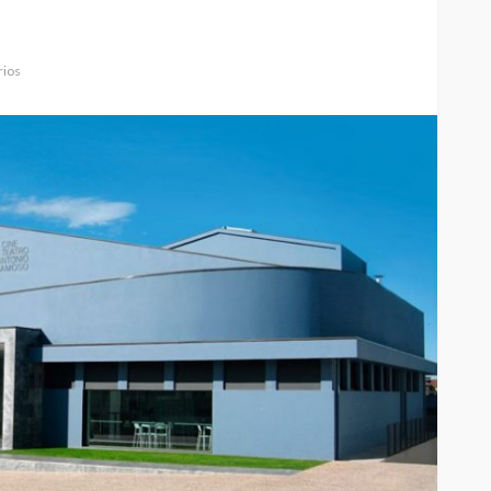
ios
Johansen é
Mulher detida na Feira por
eirense-
suspeita de violência
bjetivos
doméstica contra duas
crianças
Rádio Sintonia
1 hora atrás