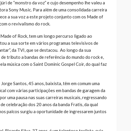
júri de “monstro da voz” e cujo desempenho lhe valeu a
ora Sony Music. Para além de uma consolidada carreira
erece a sua voz a este projeto conjunto com os Made of
 com o revivalismo do rock.
s Made of Rock, tem um longo percurso ligado ao
tou a sua sorte em vários programas televisivos de
antar”, da TVI, que se destacou. Ao longo da sua
s de tributo a bandas de referência do mundo do rock e,
pela música com o Saint Dominic Gospel Coir, do qual faz
, e Jorge Santos, 45 anos, baixista, têm em comum uma
ical com várias participações em bandas de garagem da
or uma pausa nas suas carreiras musicais, regressando
de celebração dos 20 anos da banda Fratis, da qual
nos palcos surgiu a oportunidade de ingressarem juntos
, Ricardo Silva, 37 anos, é um talentoso teclista, cuja