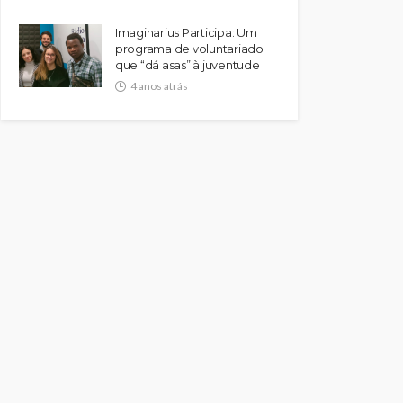
Imaginarius Participa: Um
programa de voluntariado
que “dá asas” à juventude
4 anos atrás