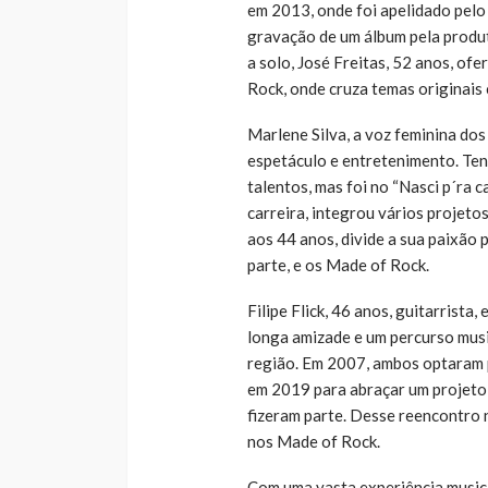
em 2013, onde foi apelidado pelo 
gravação de um álbum pela produt
a solo, José Freitas, 52 anos, of
Rock, onde cruza temas originais
Marlene Silva, a voz feminina do
espetáculo e entretenimento. Ten
talentos, mas foi no “Nasci p´ra c
carreira, integrou vários projeto
aos 44 anos, divide a sua paixão 
parte, e os Made of Rock.
Filipe Flick, 46 anos, guitarrista
longa amizade e um percurso mus
região. Em 2007, ambos optaram p
em 2019 para abraçar um projeto 
fizeram parte. Desse reencontro 
nos Made of Rock.
Com uma vasta experiência musical