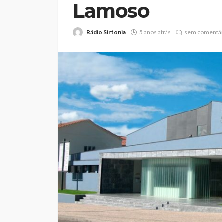
Lamoso
Rádio Sintonia
5 anos atrás
sem comentár
Volta a Portugal: 
o primeiro líder, F
Beeceler cumpre o
no prólogo
Rádio Sintonia
1 dia atrás