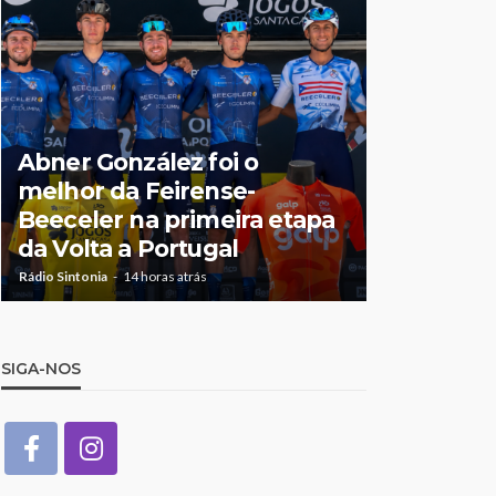
Jorge Pal
Abner González foi o
Olga Rori
melhor da Feirense-
destaque
Beeceler na primeira etapa
temporad
da Volta a Portugal
António 
Rádio Sintonia
14 horas atrás
Rádio Sintonia
2
SIGA-NOS