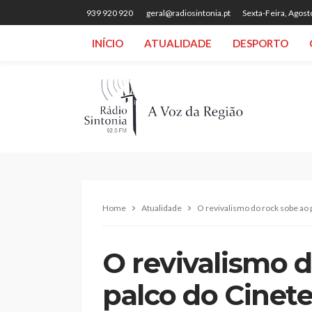
939 920 920
geral@radiosintonia.pt
Sexta-Feira, Agost
INÍCIO
ATUALIDADE
DESPORTO
Home
Atualidade
O revivalismo do rock sobe ao
O revivalismo 
palco do Cinet