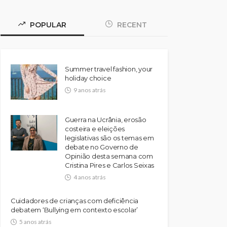
POPULAR
RECENT
Summer travel fashion, your
holiday choice
9 anos atrás
Guerra na Ucrânia, erosão
costeira e eleições
legislativas são os temas em
debate no Governo de
Opinião desta semana com
Cristina Pires e Carlos Seixas
4 anos atrás
Cuidadores de crianças com deficiência
debatem ‘Bullying em contexto escolar’
5 anos atrás