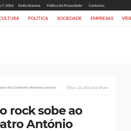
o 7, 2026
Rádio Sintonia
Politica De Privacidade
Contactos
CULTURA
POLÍTICA
SOCIEDADE
EMPRESAS
VÍD
 palco do Cineteatro António Lamoso
Jun. 23, 2021 at 2:09 pm
do rock sobe ao
eatro António