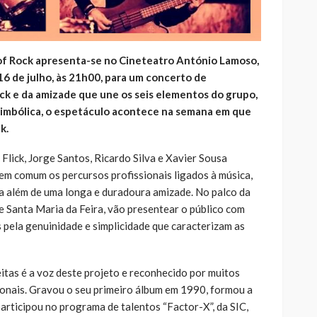
of Rock apresenta-se no Cineteatro António Lamoso,
 16 de julho, às 21h00, para um concerto de
ock e da amizade que une os seis elementos do grupo,
 simbólica, o espetáculo acontece na semana em que
k.
e Flick, Jorge Santos, Ricardo Silva e Xavier Sousa
m comum os percursos profissionais ligados à música,
a além de uma longa e duradoura amizade. No palco da
e Santa Maria da Feira, vão presentear o público com
 pela genuinidade e simplicidade que caracterizam as
itas é a voz deste projeto e reconhecido por muitos
onais. Gravou o seu primeiro álbum em 1990, formou a
articipou no programa de talentos “Factor-X”, da SIC,