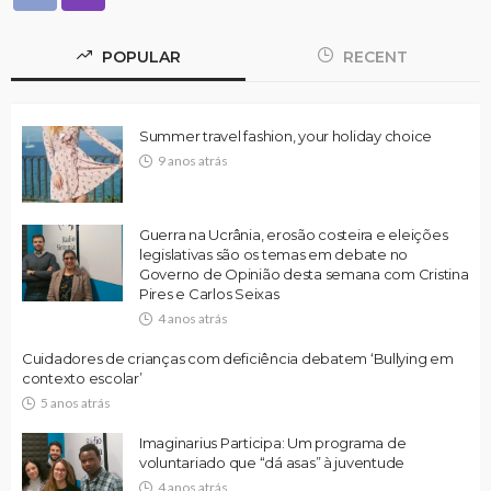
POPULAR
RECENT
Summer travel fashion, your holiday choice
9 anos atrás
Guerra na Ucrânia, erosão costeira e eleições
legislativas são os temas em debate no
Governo de Opinião desta semana com Cristina
Pires e Carlos Seixas
4 anos atrás
Cuidadores de crianças com deficiência debatem ‘Bullying em
contexto escolar’
5 anos atrás
Imaginarius Participa: Um programa de
voluntariado que “dá asas” à juventude
4 anos atrás