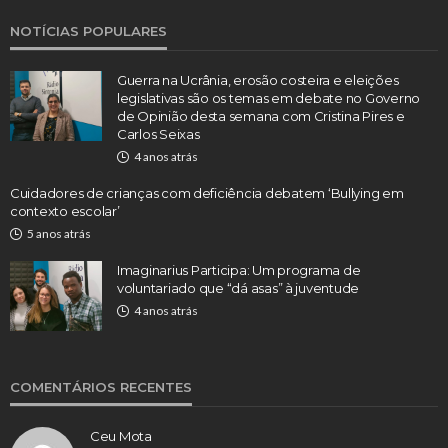
NOTÍCIAS POPULARES
Guerra na Ucrânia, erosão costeira e eleições
legislativas são os temas em debate no Governo
de Opinião desta semana com Cristina Pires e
Carlos Seixas
4 anos atrás
Cuidadores de crianças com deficiência debatem ‘Bullying em
contexto escolar’
5 anos atrás
Imaginarius Participa: Um programa de
voluntariado que “dá asas” à juventude
4 anos atrás
COMENTÁRIOS RECENTES
Ceu Mota