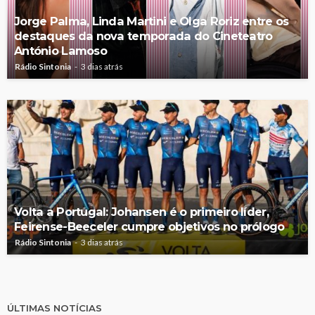
Jorge Palma, Linda Martini e Olga Roriz entre os
destaques da nova temporada do Cineteatro
António Lamoso
Rádio Sintonia
3 dias atrás
Volta a Portugal: Johansen é o primeiro líder,
Feirense-Beeceler cumpre objetivos no prólogo
Rádio Sintonia
3 dias atrás
ÚLTIMAS NOTÍCIAS