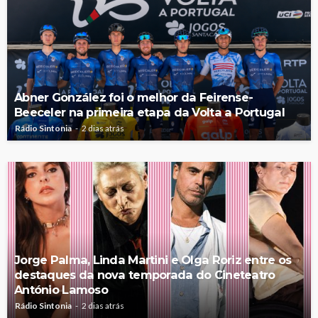
Abner González foi o melhor da Feirense-
Beeceler na primeira etapa da Volta a Portugal
Rádio Sintonia
2 dias atrás
Jorge Palma, Linda Martini e Olga Roriz entre os
destaques da nova temporada do Cineteatro
António Lamoso
Rádio Sintonia
2 dias atrás