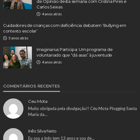
de Opinião desta semana com Cristina Pires e
Carlos Seixas
4 anos atrás
Cuidadores de crianças com deficiência debatem ‘Bullying em
contexto escolar’
5 anos atrás
Imaginarius Participa: Um programa de
voluntariado que “dá asas” à juventude
4 anos atrás
COMENTÁRIOS RECENTES
Ceu Mota
Muito obrigada pela divulgação!! Céu Mota Plogging Santa
Maria da…
Inês Silva Neto
Eu sou a Inês tem 13 anos e sou de…