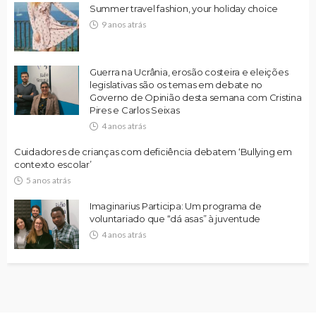
Summer travel fashion, your holiday choice
9 anos atrás
Guerra na Ucrânia, erosão costeira e eleições
legislativas são os temas em debate no
Governo de Opinião desta semana com Cristina
Pires e Carlos Seixas
4 anos atrás
Cuidadores de crianças com deficiência debatem ‘Bullying em
contexto escolar’
5 anos atrás
Imaginarius Participa: Um programa de
voluntariado que “dá asas” à juventude
4 anos atrás