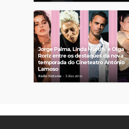
Jorge Palma, Linda Martini e Olga
Roriz entre os destaques da nova
temporada do Cineteatro António
Lamoso
Rádio Sintonia
3 dias atrás