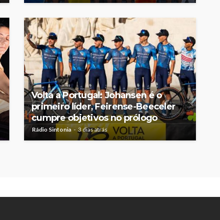
Volta a Portugal: Johansen é o
primeiro líder, Feirense-Beeceler
cumpre objetivos no prólogo
Rádio Sintonia
3 dias atrás