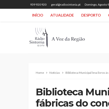
939 920 920
geral@radiosintonia.pt
Domingo, Agosto 9
INÍCIO
ATUALIDADE
DESPORTO
Home
Notícias
Biblioteca Municipal leva livros à
Biblioteca Munic
fábricas do co