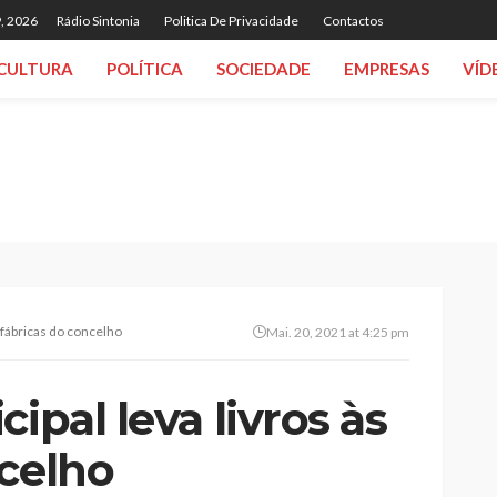
, 2026
Rádio Sintonia
Politica De Privacidade
Contactos
CULTURA
POLÍTICA
SOCIEDADE
EMPRESAS
VÍD
s fábricas do concelho
Mai. 20, 2021 at 4:25 pm
ipal leva livros às
ncelho