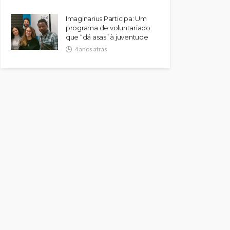
Imaginarius Participa: Um
programa de voluntariado
que “dá asas” à juventude
4 anos atrás