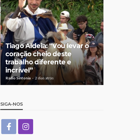
Tiago Aldeia: “Vou levar o
Mulher de
coração cheio deste
suspeita 
trabalho diferente e
doméstic
incrível”
crianças
Rádio Sintonia
2 dias atrás
Rádio Sintonia
2
SIGA-NOS