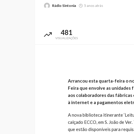
Rádio Sintonia
5 anos atrás
481
VISUALIZAÇÕES
Abner González foi
melhor da Feirens
Beeceler na prime
da Volta a Portuga
Rádio Sintonia
3 dias atrás
Arrancou esta quarta-feira o no
Feira que envolve as unidades fa
aos colaboradores das fábricas 
à internet e a pagamentos eletr
A nova biblioteca itinerante ‘Leit
calçado ECCO, em S. João de Ver.
que estão disponíveis para requi