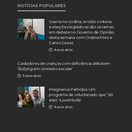
NOTÍCIAS POPULARES
Guerra na Ucrânia, erosão costeira
e eleições legislativas são os temas
em debate no Governo de Opinião
desta semana com Cristina Pires e
Carlos Seixas
4 anos atrás
Cuidadores de crianças com deficiência debatem
‘Bullying em contexto escolar’
5 anos atrás
Imaginarius Participa: Um
programa de voluntariado que “dá
asas” à juventude
4 anos atrás