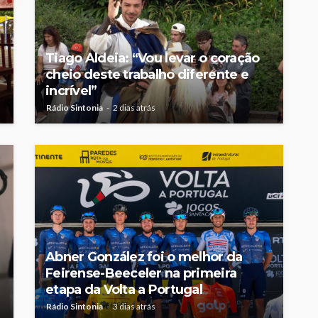
Tiago Aldeia: “Vou levar o coração
cheio deste trabalho diferente e
incrível”
Rádio Sintonia
2 dias atrás
Abner González foi o melhor da
Feirense-Beeceler na primeira
etapa da Volta a Portugal
Rádio Sintonia
3 dias atrás