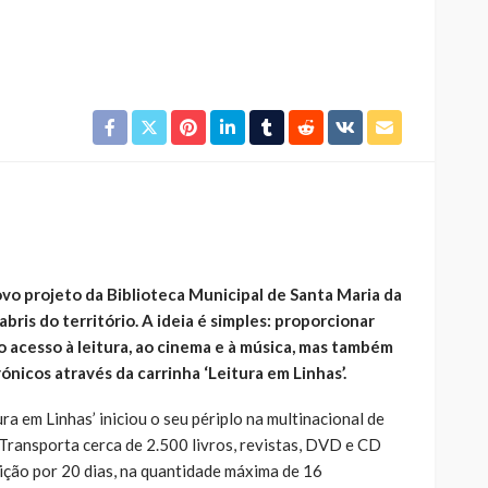
Custódia Gallego:
 o
“Reconheci que esta
e-
mulher talvez tenha sido
ira etapa
uma das primeiras
l
feministas”
Rádio Sintonia
2 dias atrás
vo projeto da Biblioteca Municipal de Santa Maria da
bris do território. A ideia é simples: proporcionar
o acesso à leitura, ao cinema e à música, mas também
ónicos através da carrinha ‘Leitura em Linhas’.
ura em Linhas’ iniciou o seu périplo na multinacional de
 Transporta cerca de 2.500 livros, revistas, DVD e CD
sição por 20 dias, na quantidade máxima de 16