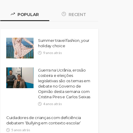
POPULAR
RECENT
Summer travel fashion, your
holiday choice
9 anos atrás
Guerra na Ucrânia, erosão
costeira e eleições
legislativas são os temas em
debate no Governo de
Opinião desta semana com
Cristina Pires e Carlos Seixas
4 anos atrás
Cuidadores de crianças com deficiência
debatem ‘Bullying em contexto escolar’
5 anos atrás