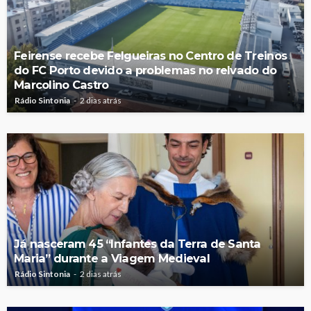
Feirense recebe Felgueiras no Centro de Treinos
do FC Porto devido a problemas no relvado do
Marcolino Castro
Rádio Sintonia
2 dias atrás
Já nasceram 45 “Infantes da Terra de Santa
Maria” durante a Viagem Medieval
Rádio Sintonia
2 dias atrás