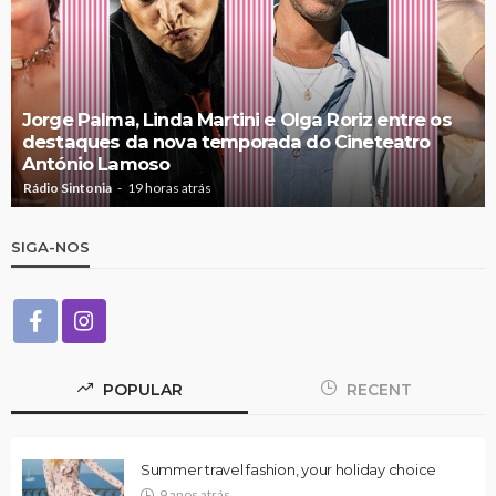
Jorge Palma, Linda Martini e Olga Roriz entre os
destaques da nova temporada do Cineteatro
António Lamoso
Rádio Sintonia
19 horas atrás
SIGA-NOS
POPULAR
RECENT
Summer travel fashion, your holiday choice
9 anos atrás