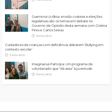
Guerra na Ucrânia, erosão costeira e eleições
legislativas são os temas em debate no
Governo de Opinião desta semana com Cristina
Pires e Carlos Seixas
4 anos atrás
Cuidadores de crianças com deficiência debatem ‘Bullying em
contexto escolar’
5 anos atrás
Imaginarius Participa: Um programa de
voluntariado que “dá asas” à juventude
4 anos atrás