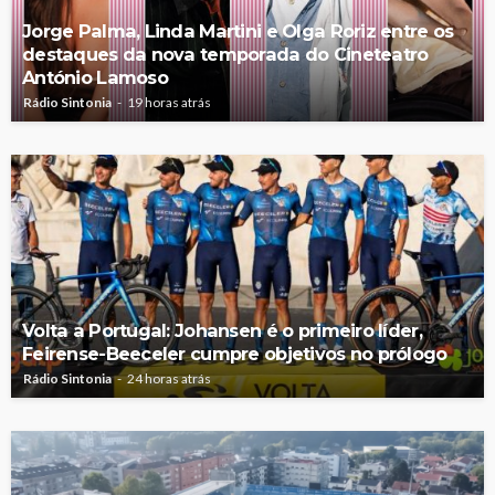
Jorge Palma, Linda Martini e Olga Roriz entre os
destaques da nova temporada do Cineteatro
António Lamoso
Rádio Sintonia
19 horas atrás
Volta a Portugal: Johansen é o primeiro líder,
Feirense-Beeceler cumpre objetivos no prólogo
Rádio Sintonia
24 horas atrás