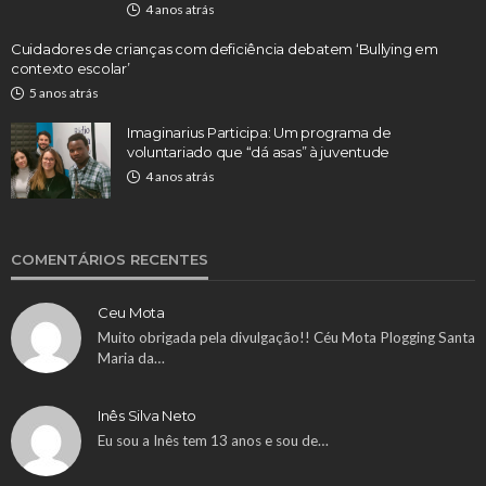
4 anos atrás
Cuidadores de crianças com deficiência debatem ‘Bullying em
contexto escolar’
5 anos atrás
Imaginarius Participa: Um programa de
voluntariado que “dá asas” à juventude
4 anos atrás
COMENTÁRIOS RECENTES
Ceu Mota
Muito obrigada pela divulgação!! Céu Mota Plogging Santa
Maria da…
Inês Silva Neto
Eu sou a Inês tem 13 anos e sou de…