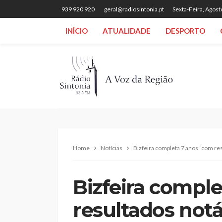
939 920 920
geral@radiosintonia.pt
Sexta-Feira, Agost
INÍCIO
ATUALIDADE
DESPORTO
Home
Notícias
Bizfeira completa 7 anos “com re
Bizfeira compl
resultados notá