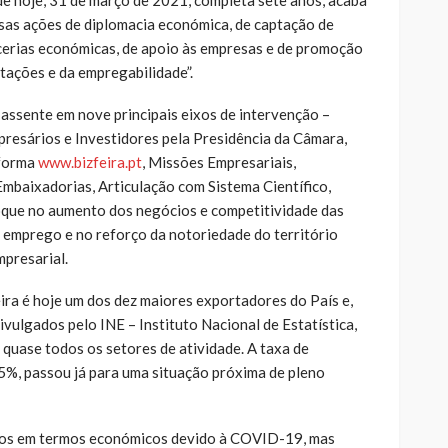
ssas ações de diplomacia económica, de captação de
cerias económicas, de apoio às empresas e de promoção
tações e da empregabilidade”.
 assente em nove principais eixos de intervenção –
resários e Investidores pela Presidência da Câmara,
aforma
www.bizfeira.pt
, Missões Empresariais,
Embaixadorias, Articulação com Sistema Científico,
que no aumento dos negócios e competitividade das
e emprego e no reforço da notoriedade do território
mpresarial.
ira é hoje um dos dez maiores exportadores do País e,
vulgados pelo INE – Instituto Nacional de Estatística,
quase todos os setores de atividade. A taxa de
5%, passou já para uma situação próxima de pleno
tos em termos económicos devido à COVID-19, mas