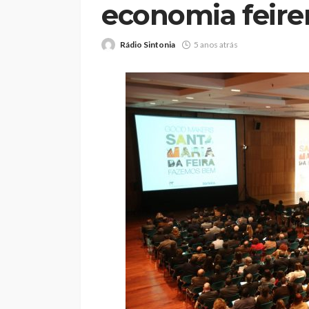
economia feire
Rádio Sintonia
5 anos atrás
Feirense recebe F
no Centro de Trei
Porto devido a pr
no relvado do Mar
Castro
Rádio Sintonia
2 dias atrás