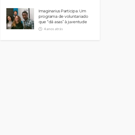
Imaginarius Participa: Um
programa de voluntariado
que “dá asas” à juventude
4 anos atrás