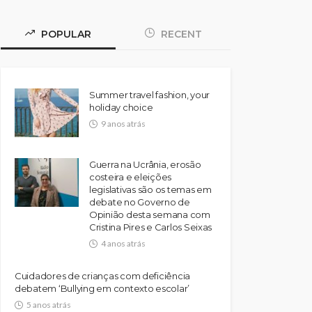
POPULAR
RECENT
Summer travel fashion, your
holiday choice
9 anos atrás
Guerra na Ucrânia, erosão
costeira e eleições
legislativas são os temas em
debate no Governo de
Opinião desta semana com
Cristina Pires e Carlos Seixas
4 anos atrás
Cuidadores de crianças com deficiência
debatem ‘Bullying em contexto escolar’
5 anos atrás