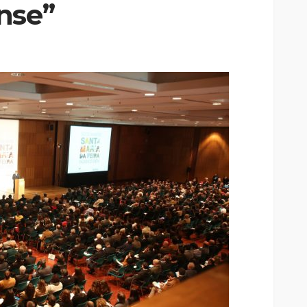
nse”
elgueiras
nos do FC
Abner González foi o
oblemas
melhor da Feirense-
colino
Beeceler na primeira etapa
da Volta a Portugal
Rádio Sintonia
13 horas atrás