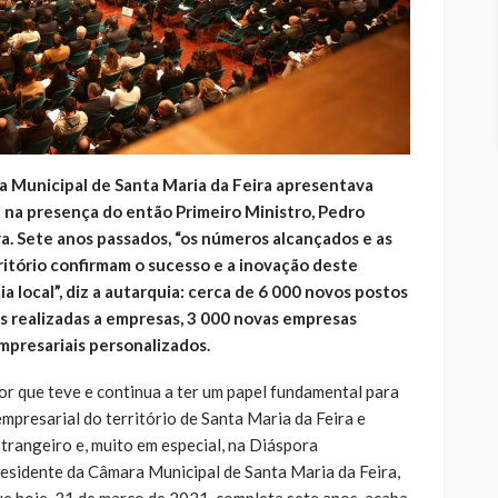
a Municipal de Santa Maria da Feira apresentava
 na presença do então Primeiro Ministro, Pedro
ra. Sete anos passados, “os números alcançados e as
itório confirmam o sucesso e a inovação deste
 local”, diz a autarquia: cerca de 6 000 novos postos
tas realizadas a empresas, 3 000 novas empresas
mpresariais personalizados.
or que teve e continua a ter um papel fundamental para
presarial do território de Santa Maria da Feira e
trangeiro e, muito em especial, na Diáspora
presidente da Câmara Municipal de Santa Maria da Feira,
ue hoje, 31 de março de 2021, completa sete anos, acaba