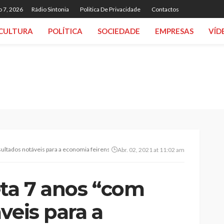
o 7, 2026
Rádio Sintonia
Politica De Privacidade
Contactos
CULTURA
POLÍTICA
SOCIEDADE
EMPRESAS
VÍD
sultados notáveis para a economia feirense”
Abr. 02, 2021 at 11:02 am
eta 7 anos “com
veis para a