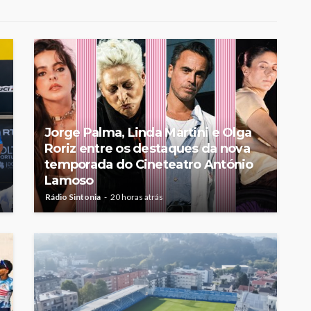
Jorge Palma, Linda Martini e Olga
Roriz entre os destaques da nova
temporada do Cineteatro António
Lamoso
Rádio Sintonia
20 horas atrás