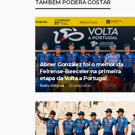
TAMBÉM PODERÁ GOSTAR
Abner González foi o melhor da
Feirense-Beeceler na primeira
etapa da Volta a Portugal
Rádio Sintonia
13 horas atrás