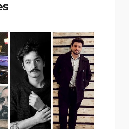
es
Custódia Gallego:
 o
“Reconheci que esta
e-
mulher talvez tenha sido
ira etapa
uma das primeiras
l
feministas”
Rádio Sintonia
16 horas atrás