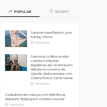
POPULAR
RECENT
Summer travel fashion, your
holiday choice
9 anos atrás
Guerra na Ucrânia, erosão
costeira e eleições
legislativas são os temas em
debate no Governo de
Opinião desta semana com
Cristina Pires e Carlos Seixas
4 anos atrás
Cuidadores de crianças com deficiência
debatem ‘Bullying em contexto escolar’
5 anos atrás