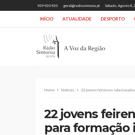
939 920 920
geral@radiosintonia.pt
Sábado, Agosto 8,
INÍCIO
ATUALIDADE
DESPORTO
Home
Notícias
22 jovens feirenses selecionados
22 jovens feire
para formação 