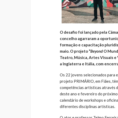
O desafio foi lançado pela Câma
concelho agarraram a oportunid
formação e capacitação pluridisc
maio. O projeto “
Beyond
O Mundo
Teatro, Música, Artes Visuais e
a Inglaterra e Itália, com ence
Os 22 jovens selecionados para e
projeto PRIMÁRIO, em Fiães, têm
competências artísticas através 
deste ano e fevereiro do próximo,
calendário de workshops e oficina
diferentes disciplinas artísticas.
O ator e professor Telmo Ferreira