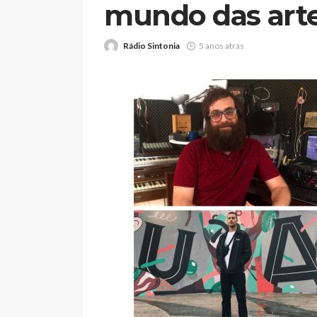
mundo das art
Rádio Sintonia
5 anos atrás
Abner González foi
melhor da Feirens
Beeceler na prime
da Volta a Portuga
Rádio Sintonia
1 dia atrás