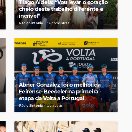
Tiago Aldeia: “Vou levar o coração
cheio deste trabalho diferente e
incrível”
Rádio Sintonia
16 horas atrás
Abner González foi o melhor da
Feirense-Beeceler na primeira
etapa da Volta a Portugal
Rádio Sintonia
1 dia atrás