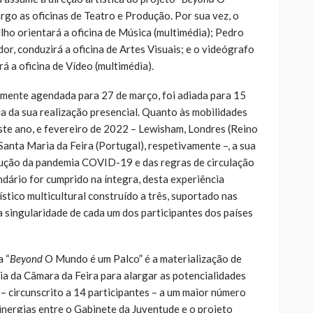
rgo as oficinas de Teatro e Produção. Por sua vez, o
lho orientará a oficina de Música (multimédia); Pedro
dor, conduzirá a oficina de Artes Visuais; e o videógrafo
 a oficina de Vídeo (multimédia).
mente agendada para 27 de março, foi adiada para 15
a da sua realização presencial. Quanto às mobilidades
este ano, e fevereiro de 2022 – Lewisham, Londres (Reino
e Santa Maria da Feira (Portugal), respetivamente –, a sua
ução da pandemia COVID-19 e das regras de circulação
ndário for cumprido na íntegra, desta experiência
ístico multicultural construído a três, suportado nas
a singularidade de cada um dos participantes dos países
a “
Beyond
O Mundo é um Palco” é a materialização de
a da Câmara da Feira para alargar as potencialidades
– circunscrito a 14 participantes – a um maior número
inergias entre o Gabinete da Juventude e o projeto