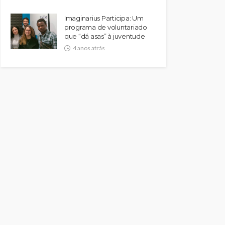
Imaginarius Participa: Um
programa de voluntariado
que “dá asas” à juventude
4 anos atrás