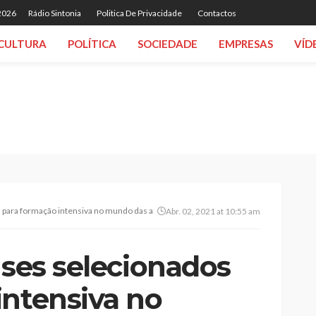
 2026
Rádio Sintonia
Politica De Privacidade
Contactos
CULTURA
POLÍTICA
SOCIEDADE
EMPRESAS
VÍD
 para formação intensiva no mundo das artes
Abr. 02, 2021 at 10:55 am
nses selecionados
intensiva no