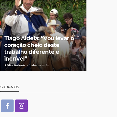
Tiago Aldeia: “Vou levar o
Mulher de
coração cheio deste
suspeita 
trabalho diferente e
doméstic
incrível”
crianças
Rádio Sintonia
16 horas atrás
Rádio Sintonia
1
SIGA-NOS