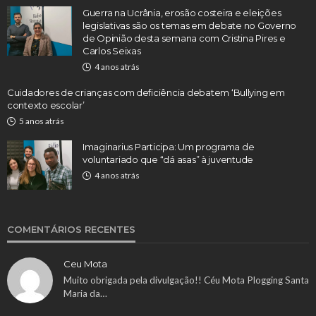
Guerra na Ucrânia, erosão costeira e eleições
legislativas são os temas em debate no Governo
de Opinião desta semana com Cristina Pires e
Carlos Seixas
4 anos atrás
Cuidadores de crianças com deficiência debatem ‘Bullying em
contexto escolar’
5 anos atrás
Imaginarius Participa: Um programa de
voluntariado que “dá asas” à juventude
4 anos atrás
COMENTÁRIOS RECENTES
Ceu Mota
Muito obrigada pela divulgação!! Céu Mota Plogging Santa
Maria da…