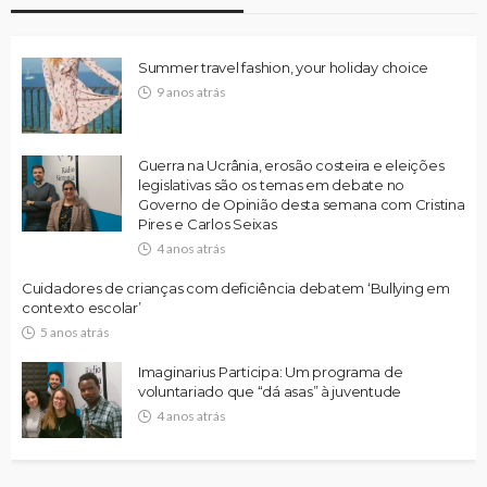
Summer travel fashion, your holiday choice
9 anos atrás
Guerra na Ucrânia, erosão costeira e eleições
legislativas são os temas em debate no
Governo de Opinião desta semana com Cristina
Pires e Carlos Seixas
4 anos atrás
Cuidadores de crianças com deficiência debatem ‘Bullying em
contexto escolar’
5 anos atrás
Imaginarius Participa: Um programa de
voluntariado que “dá asas” à juventude
4 anos atrás