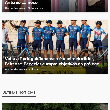
António Lamoso
Rádio Sintonia
3 dias atrás
Volta a Portugal: Johansen é o primeiro líder,
Feirense-Beeceler cumpre objetivos no prólogo
Rádio Sintonia
3 dias atrás
ÚLTIMAS NOTÍCIAS