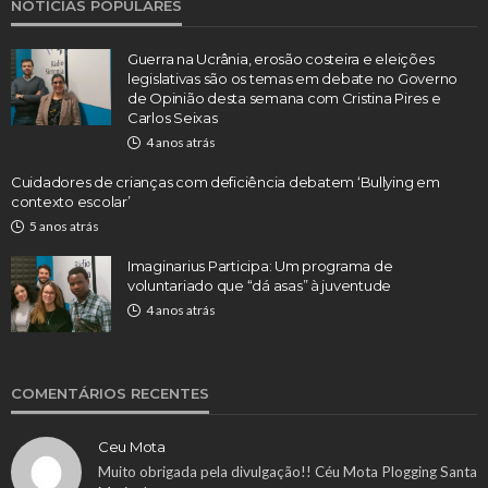
NOTÍCIAS POPULARES
Guerra na Ucrânia, erosão costeira e eleições
legislativas são os temas em debate no Governo
de Opinião desta semana com Cristina Pires e
Carlos Seixas
4 anos atrás
Cuidadores de crianças com deficiência debatem ‘Bullying em
contexto escolar’
5 anos atrás
Imaginarius Participa: Um programa de
voluntariado que “dá asas” à juventude
4 anos atrás
COMENTÁRIOS RECENTES
Ceu Mota
Muito obrigada pela divulgação!! Céu Mota Plogging Santa