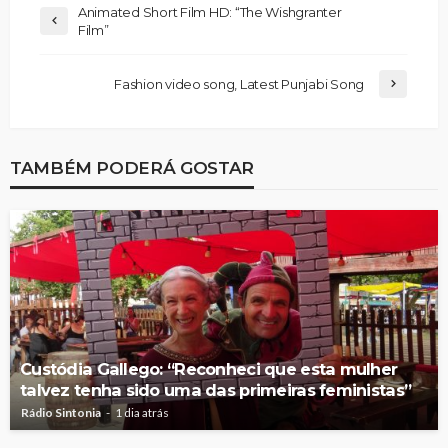
Animated Short Film HD: “The Wishgranter
Film”
Fashion video song, Latest Punjabi Song
TAMBÉM PODERÁ GOSTAR
Custódia Gallego: “Reconheci que esta mulher
talvez tenha sido uma das primeiras feministas”
Rádio Sintonia
1 dia atrás