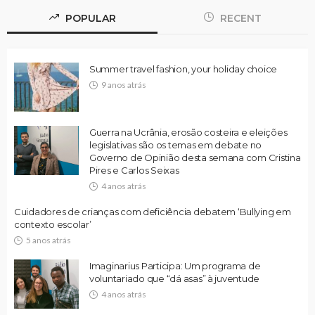
POPULAR
RECENT
Summer travel fashion, your holiday choice
9 anos atrás
Guerra na Ucrânia, erosão costeira e eleições
legislativas são os temas em debate no
Governo de Opinião desta semana com Cristina
Pires e Carlos Seixas
4 anos atrás
Cuidadores de crianças com deficiência debatem ‘Bullying em
contexto escolar’
5 anos atrás
Imaginarius Participa: Um programa de
voluntariado que “dá asas” à juventude
4 anos atrás