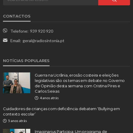
CONTACTOS
Telefone:
939 920 920
Email:
geral@radiosintonia.pt
NOTÍCIAS POPULARES
Guerra na Ucrânia, erosão costeira e eleições
legislativas são os temas em debate no Governo
de Opinião desta semana com Cristina Pires e
Carlos Seixas
4 anos atrás
Cuidadores de crianças com deficiência debatem ‘Bullying em
contexto escolar’
5 anos atrás
Imaginarius Participa: Um programa de