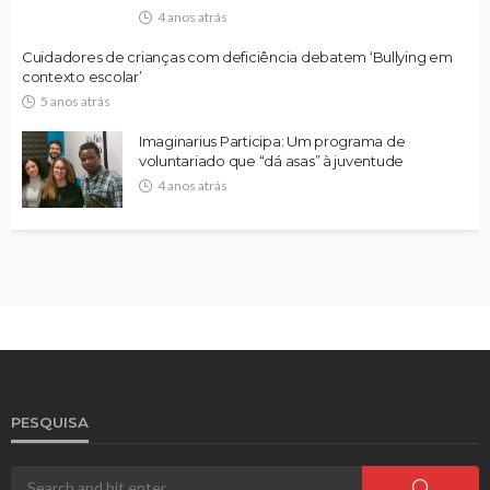
4 anos atrás
Cuidadores de crianças com deficiência debatem ‘Bullying em
contexto escolar’
5 anos atrás
Imaginarius Participa: Um programa de
voluntariado que “dá asas” à juventude
4 anos atrás
PESQUISA