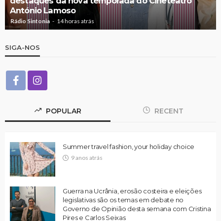
destaques da nova temporada do Cineteatro
António Lamoso
Rádio Sintonia
14 horas atrás
SIGA-NOS
POPULAR
RECENT
Summer travel fashion, your holiday choice
9 anos atrás
Guerra na Ucrânia, erosão costeira e eleições
legislativas são os temas em debate no
Governo de Opinião desta semana com Cristina
Pires e Carlos Seixas