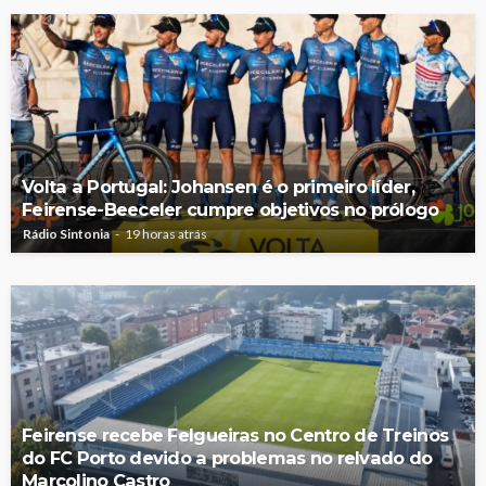
Volta a Portugal: Johansen é o primeiro líder,
Feirense-Beeceler cumpre objetivos no prólogo
Rádio Sintonia
19 horas atrás
Feirense recebe Felgueiras no Centro de Treinos
do FC Porto devido a problemas no relvado do
Marcolino Castro