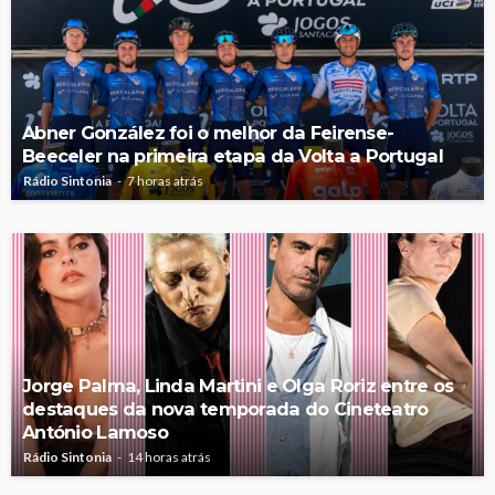
Abner González foi o melhor da Feirense-
Beeceler na primeira etapa da Volta a Portugal
Rádio Sintonia
7 horas atrás
Jorge Palma, Linda Martini e Olga Roriz entre os
destaques da nova temporada do Cineteatro
António Lamoso
Rádio Sintonia
14 horas atrás