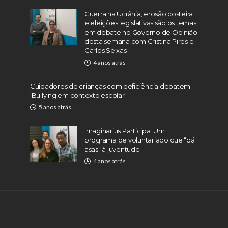
Guerra na Ucrânia, erosão costeira
e eleições legislativas são os temas
em debate no Governo de Opinião
desta semana com Cristina Pires e
Carlos Seixas
4 anos atrás
Cuidadores de crianças com deficiência debatem
‘Bullying em contexto escolar’
5 anos atrás
Imaginarius Participa: Um
programa de voluntariado que “dá
asas” à juventude
4 anos atrás