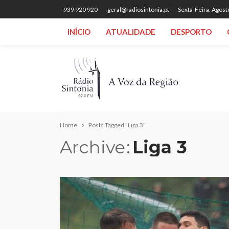
939 920 920
geral@radiosintonia.pt
Sexta-Feira, Agost
INÍCIO
ATUALIDADE
DESPORTO
Home
Posts Tagged "Liga 3"
Archive
Liga 3