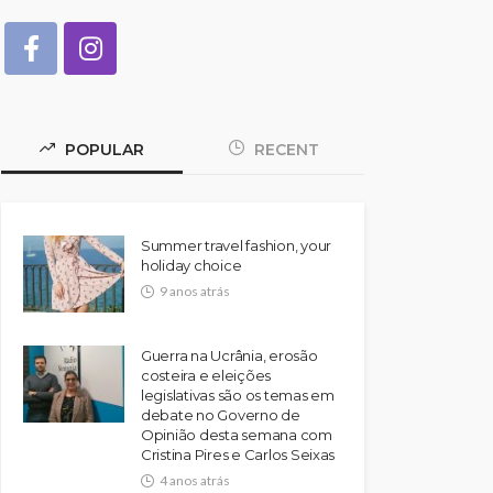
POPULAR
RECENT
Summer travel fashion, your
holiday choice
9 anos atrás
Guerra na Ucrânia, erosão
costeira e eleições
legislativas são os temas em
debate no Governo de
Opinião desta semana com
Cristina Pires e Carlos Seixas
4 anos atrás