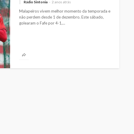
Rádio Sintonia
2 anos atrás
Malapeiros vivem melhor momento da temporada e
não perdem desde 1 de dezembro. Este sábado,
golearam o Fafe por 4-1,...
Custódia Gallego:
 o
“Reconheci que esta
e-
mulher talvez tenha sido
ira etapa
uma das primeiras
l
feministas”
Rádio Sintonia
4 horas atrás