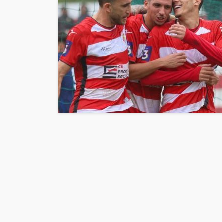
Abner González foi
melhor da Feirens
Beeceler na prime
da Volta a Portuga
Rádio Sintonia
20 horas atrás