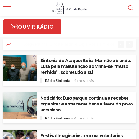
OUVIR RÁDIO
Jorge Palma, Linda Martini e Olga Roriz entre os destaques d
Sintonia de Ataque: Beira-Mar não abranda.
Luta pela manutenção adivinha-se “muito
renhida”, sobretudo a sul
Rádio Sintonia
4 anos atrás
Noticiário: Europarque continua a receber,
organizar e armazenar bens a favor do povo
ucraniano
Rádio Sintonia
4 anos atrás
Festival Imaginarius procura voluntários.