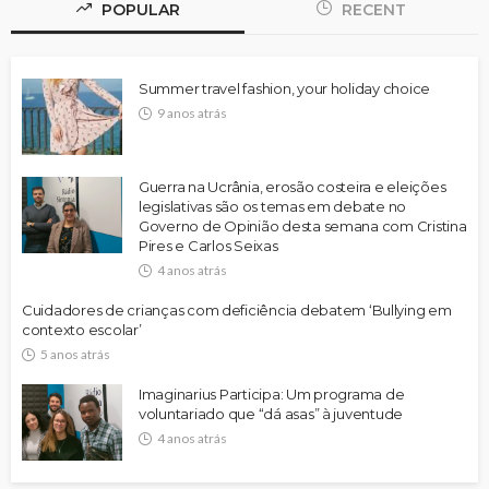
POPULAR
RECENT
Summer travel fashion, your holiday choice
9 anos atrás
Guerra na Ucrânia, erosão costeira e eleições
legislativas são os temas em debate no
Governo de Opinião desta semana com Cristina
Pires e Carlos Seixas
4 anos atrás
Cuidadores de crianças com deficiência debatem ‘Bullying em
contexto escolar’
5 anos atrás
Imaginarius Participa: Um programa de
voluntariado que “dá asas” à juventude
4 anos atrás