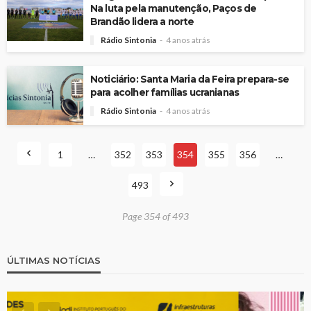
Na luta pela manutenção, Paços de
Brandão lidera a norte
Rádio Sintonia
4 anos atrás
Noticiário: Santa Maria da Feira prepara-se
para acolher famílias ucranianas
Rádio Sintonia
4 anos atrás
1
…
352
353
354
355
356
…
493
Page 354 of 493
ÚLTIMAS NOTÍCIAS