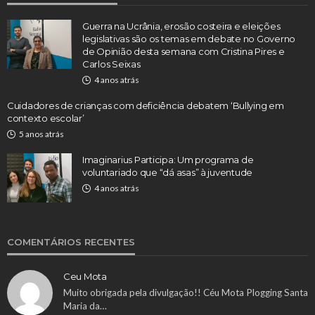
Guerra na Ucrânia, erosão costeira e eleições
legislativas são os temas em debate no Governo
de Opinião desta semana com Cristina Pires e
Carlos Seixas
4 anos atrás
Cuidadores de crianças com deficiência debatem ‘Bullying em
contexto escolar’
5 anos atrás
Imaginarius Participa: Um programa de
voluntariado que “dá asas” à juventude
4 anos atrás
COMENTÁRIOS RECENTES
Ceu Mota
Muito obrigada pela divulgação!! Céu Mota Plogging Santa
Maria da…