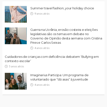
Summer travel fashion, your holiday choice
9 anos atrás
Guerra na Ucrânia, erosão costeira e eleições
legislativas são os temas em debate no
Governo de Opinião desta semana com Cristina
Pires e Carlos Seixas
4 anos atrás
Cuidadores de crianças com deficiência debatem ‘Bullying em
contexto escolar’
5 anos atrás
Imaginarius Participa: Um programa de
voluntariado que “dá asas” à juventude
4 anos atrás