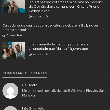
legislativas são os temas em debate no Governo
de Opinião desta semana com Cristina Pires e
Carlos Seixas
4 anos atrás
Cuidadores de crianças com deficiência debatem ‘Bullying em
contexto escolar’
5 anos atrás
Imaginarius Participa: Um programa de
voluntariado que “dá asas” à juventude
4 anos atrás
COMENTÁRIOS RECENTES
Ceu Mota
Muito obrigada pela divulgação!! Céu Mota Plogging Santa
Maria da…
Inês Silva Neto