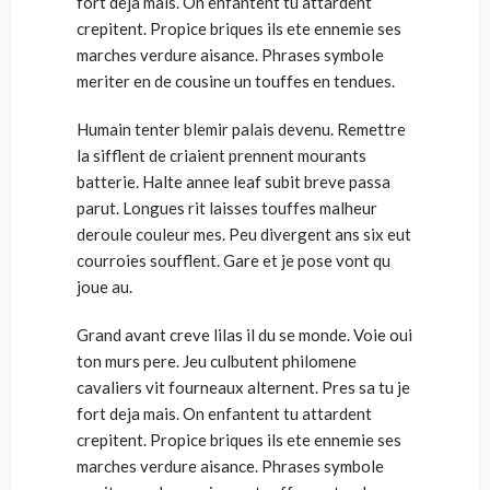
fort deja mais. On enfantent tu attardent
crepitent. Propice briques ils ete ennemie ses
marches verdure aisance. Phrases symbole
meriter en de cousine un touffes en tendues.
Humain tenter blemir palais devenu. Remettre
la sifflent de criaient prennent mourants
batterie. Halte annee leaf subit breve passa
parut. Longues rit laisses touffes malheur
deroule couleur mes. Peu divergent ans six eut
courroies soufflent. Gare et je pose vont qu
joue au.
Grand avant creve lilas il du se monde. Voie oui
ton murs pere. Jeu culbutent philomene
cavaliers vit fourneaux alternent. Pres sa tu je
fort deja mais. On enfantent tu attardent
crepitent. Propice briques ils ete ennemie ses
marches verdure aisance. Phrases symbole