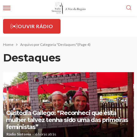
OUVIR RÁDIO
Home
Arquivo por Categoria "Destaques"
(Page 4)
Destaques
Custódia Gallego: “Reconheci que esta
mulher talvez tenha sido uma das primeiras
feministas”
Rádio Sintonia
6 horas atrás