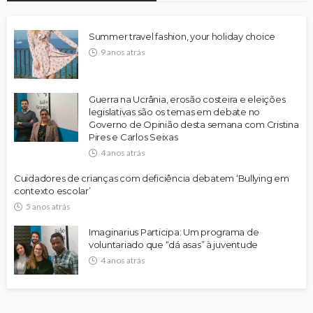
Summer travel fashion, your holiday choice
9 anos atrás
Guerra na Ucrânia, erosão costeira e eleições
legislativas são os temas em debate no
Governo de Opinião desta semana com Cristina
Pires e Carlos Seixas
4 anos atrás
Cuidadores de crianças com deficiência debatem ‘Bullying em
contexto escolar’
5 anos atrás
Imaginarius Participa: Um programa de
voluntariado que “dá asas” à juventude
4 anos atrás