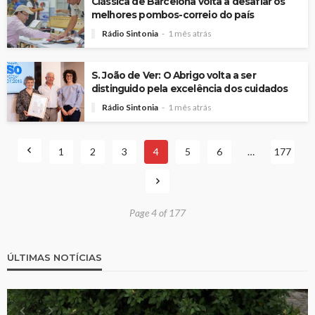
Clássica de Barcelona volta a desafiar os
melhores pombos-correio do país
Rádio Sintonia
1 mês atrás
S. João de Ver: O Abrigo volta a ser
distinguido pela excelência dos cuidados
Rádio Sintonia
1 mês atrás
1
2
3
4
5
6
…
177
Page 4 of 177
ÚLTIMAS NOTÍCIAS