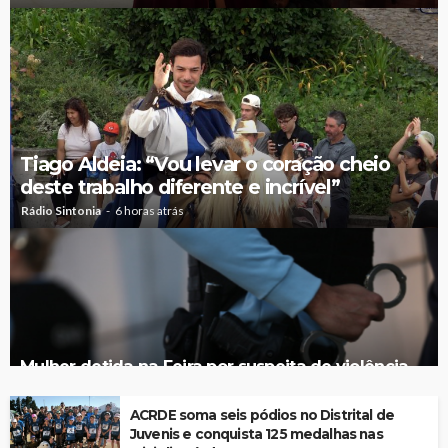
Tiago Aldeia: “Vou levar o coração cheio
deste trabalho diferente e incrível”
Rádio Sintonia
6 horas atrás
Mulher detida na Feira por suspeita de violência
doméstica contra duas crianças
ACRDE soma seis pódios no Distrital de
Juvenis e conquista 125 medalhas nas