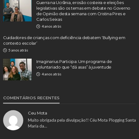
Guerra na Ucrânia, erosão costeira e eleições
legislativas são os temas em debate no Governo
de Opinião desta semana com Cristina Pires e
Carlos Seixas
4 anos atrás
Cuidadores de crianças com deficiência debatem ‘Bullying em
contexto escolar’
5 anos atrás
Imaginarius Participa: Um programa de
voluntariado que “dá asas” à juventude
4 anos atrás
COMENTÁRIOS RECENTES
Ceu Mota
Muito obrigada pela divulgação!! Céu Mota Plogging Santa
Maria da…