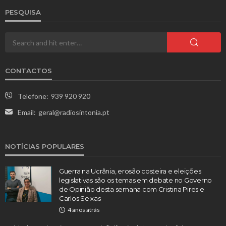
PESQUISA
CONTACTOS
Telefone:
939 920 920
Email:
geral@radiosintonia.pt
NOTÍCIAS POPULARES
Guerra na Ucrânia, erosão costeira e eleições
legislativas são os temas em debate no Governo
de Opinião desta semana com Cristina Pires e
Carlos Seixas
4 anos atrás