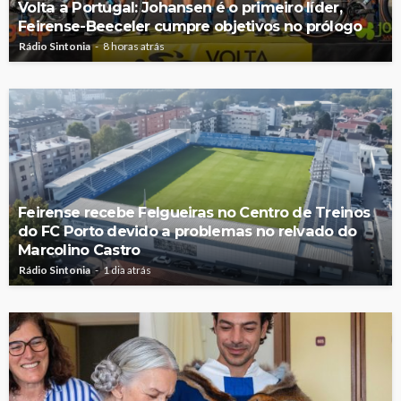
Volta a Portugal: Johansen é o primeiro líder,
Feirense-Beeceler cumpre objetivos no prólogo
Rádio Sintonia
8 horas atrás
Feirense recebe Felgueiras no Centro de Treinos
do FC Porto devido a problemas no relvado do
Marcolino Castro
Rádio Sintonia
1 dia atrás