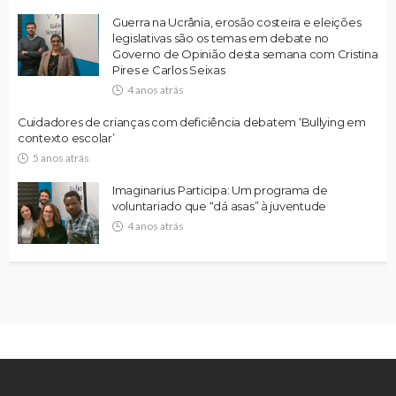
Guerra na Ucrânia, erosão costeira e eleições
legislativas são os temas em debate no
Governo de Opinião desta semana com Cristina
Pires e Carlos Seixas
4 anos atrás
Cuidadores de crianças com deficiência debatem ‘Bullying em
contexto escolar’
5 anos atrás
Imaginarius Participa: Um programa de
voluntariado que “dá asas” à juventude
4 anos atrás