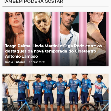
TAMBÉM PODERÁ GOSTAR
Jorge Palma, Linda Martini e Olga Roriz entre os
destaques da nova temporada do Cineteatro
António Lamoso
Rádio Sintonia
4 horas atrás