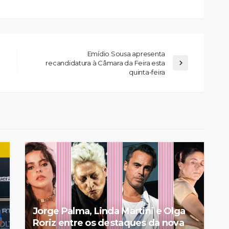
Emídio Sousa apresenta
recandidatura à Câmara da Feira esta
quinta-feira
elgueiras
nos do FC
Abner González foi o
oblemas
melhor da Feirense-
colino
Beeceler na primeira etapa
da Volta a Portugal
Rádio Sintonia
2 horas atrás
Jorge Palma, Linda Martini e Olga
Roriz entre os destaques da nova