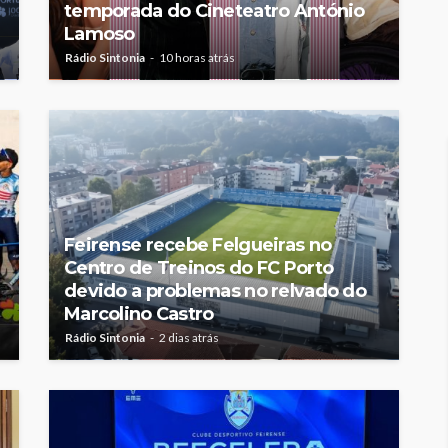
temporada do Cineteatro António
Lamoso
Rádio Sintonia
10 horas atrás
Feirense recebe Felgueiras no
Centro de Treinos do FC Porto
devido a problemas no relvado do
Marcolino Castro
Rádio Sintonia
2 dias atrás