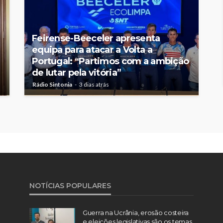
Feirense-Beeceler apresenta
equipa para atacar a Volta a
Portugal: “Partimos com a ambição
de lutar pela vitória”
Rádio Sintonia
3 dias atrás
NOTÍCIAS POPULARES
Guerra na Ucrânia, erosão costeira
e eleições legislativas são os temas