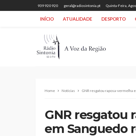
939 920 920
geral@radiosintonia.pt
Quinta-Feira, Agos
INÍCIO
ATUALIDADE
DESPORTO
Home
Notícias
GNR resgatou raposa-vermelha e
GNR resgatou 
em Sanguedo r