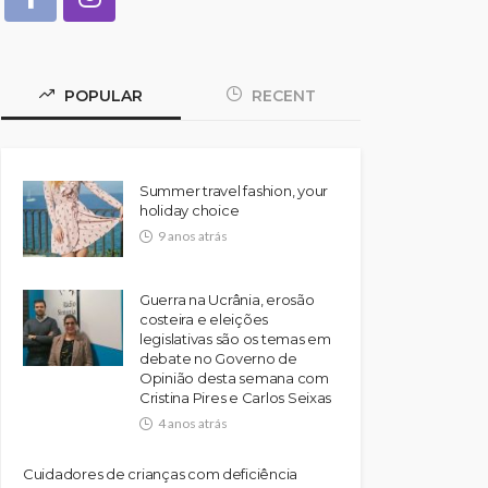
POPULAR
RECENT
Summer travel fashion, your
holiday choice
9 anos atrás
Guerra na Ucrânia, erosão
costeira e eleições
legislativas são os temas em
debate no Governo de
Opinião desta semana com
Cristina Pires e Carlos Seixas
4 anos atrás
Cuidadores de crianças com deficiência