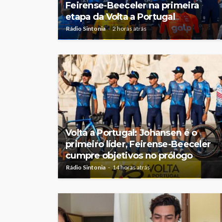
Feirense-Beeceler na primeira
etapa da Volta a Portugal
Rádio Sintonia
2 horas atrás
Volta a Portugal: Johansen é o
primeiro líder, Feirense-Beeceler
cumpre objetivos no prólogo
Rádio Sintonia
14 horas atrás