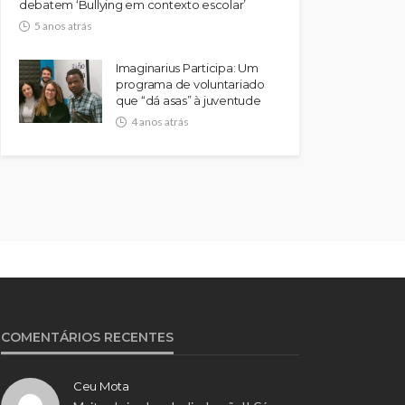
debatem ‘Bullying em contexto escolar’
5 anos atrás
Imaginarius Participa: Um
programa de voluntariado
que “dá asas” à juventude
4 anos atrás
COMENTÁRIOS RECENTES
Ceu Mota