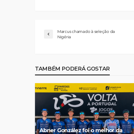
Marcus chamado à seleção da
Nigéria
Feirense recebe F
no Centro de Trei
Porto devido a pr
TAMBÉM PODERÁ GOSTAR
no relvado do Mar
Castro
Rádio Sintonia
2 dias atrás
Abner González foi o melhor da