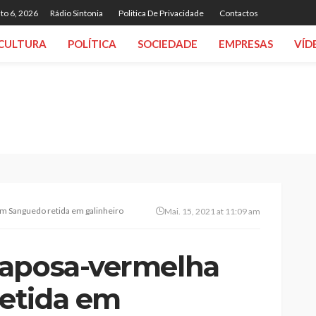
to 6, 2026
Rádio Sintonia
Politica De Privacidade
Contactos
CULTURA
POLÍTICA
SOCIEDADE
EMPRESAS
VÍD
m Sanguedo retida em galinheiro
Mai. 15, 2021 at 11:09 am
raposa-vermelha
etida em