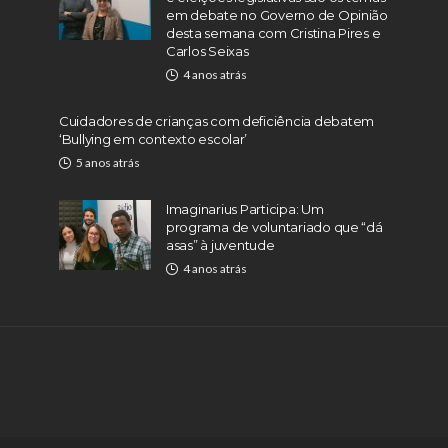
em debate no Governo de Opinião
desta semana com Cristina Pires e
Carlos Seixas
4 anos atrás
Cuidadores de crianças com deficiência debatem
‘Bullying em contexto escolar’
5 anos atrás
Imaginarius Participa: Um
programa de voluntariado que “dá
asas” à juventude
4 anos atrás