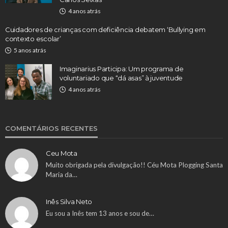
4 anos atrás
Cuidadores de crianças com deficiência debatem ‘Bullying em
contexto escolar’
5 anos atrás
Imaginarius Participa: Um programa de
voluntariado que “dá asas” à juventude
4 anos atrás
COMENTÁRIOS RECENTES
Ceu Mota
Muito obrigada pela divulgação!! Céu Mota Plogging Santa
Maria da…
Inês Silva Neto
Eu sou a Inês tem 13 anos e sou de…