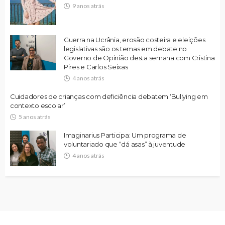
9 anos atrás
Guerra na Ucrânia, erosão costeira e eleições
legislativas são os temas em debate no
Governo de Opinião desta semana com Cristina
Pires e Carlos Seixas
4 anos atrás
Cuidadores de crianças com deficiência debatem ‘Bullying em
contexto escolar’
5 anos atrás
Imaginarius Participa: Um programa de
voluntariado que “dá asas” à juventude
4 anos atrás