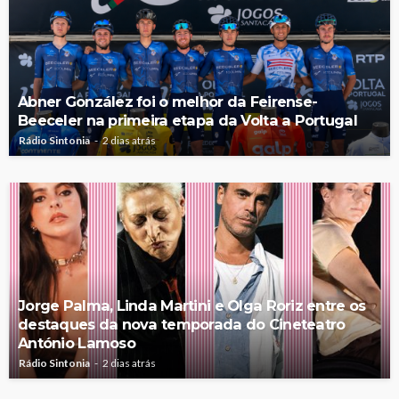
Abner González foi o melhor da Feirense-
Beeceler na primeira etapa da Volta a Portugal
Rádio Sintonia
2 dias atrás
Jorge Palma, Linda Martini e Olga Roriz entre os
destaques da nova temporada do Cineteatro
António Lamoso
Rádio Sintonia
2 dias atrás