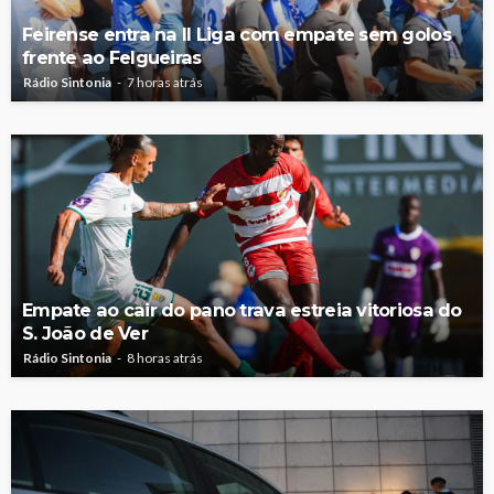
Feirense entra na II Liga com empate sem golos
frente ao Felgueiras
Rádio Sintonia
7 horas atrás
Empate ao cair do pano trava estreia vitoriosa do
S. João de Ver
Rádio Sintonia
8 horas atrás