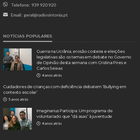
Telefone:
939 920 920
Email:
geral@radiosintonia.pt
NOTÍCIAS POPULARES
Guerra na Ucrânia, erosão costeira e eleições
legislativas são os temas em debate no Governo
de Opinião desta semana com Cristina Pires e
Carlos Seixas
4 anos atrás
Cuidadores de crianças com deficiência debatem ‘Bullying em
contexto escolar’
5 anos atrás
Imaginarius Participa: Um programa de
voluntariado que “dá asas” à juventude
4 anos atrás