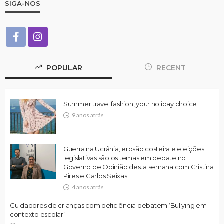
SIGA-NOS
POPULAR
RECENT
Summer travel fashion, your holiday choice
9 anos atrás
Guerra na Ucrânia, erosão costeira e eleições
legislativas são os temas em debate no
Governo de Opinião desta semana com Cristina
Pires e Carlos Seixas
4 anos atrás
Cuidadores de crianças com deficiência debatem ‘Bullying em
contexto escolar’