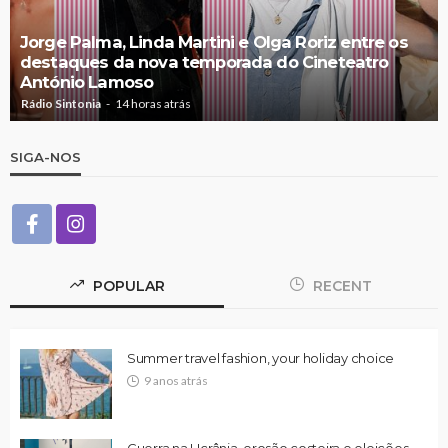
Jorge Palma, Linda Martini e Olga Roriz entre os
destaques da nova temporada do Cineteatro
António Lamoso
Rádio Sintonia
14 horas atrás
SIGA-NOS
POPULAR
RECENT
Summer travel fashion, your holiday choice
9 anos atrás