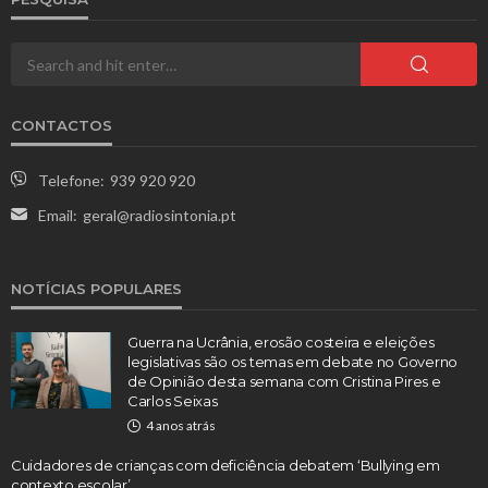
CONTACTOS
Telefone:
939 920 920
Email:
geral@radiosintonia.pt
NOTÍCIAS POPULARES
Guerra na Ucrânia, erosão costeira e eleições
legislativas são os temas em debate no Governo
de Opinião desta semana com Cristina Pires e
Carlos Seixas
4 anos atrás
Cuidadores de crianças com deficiência debatem ‘Bullying em
contexto escolar’