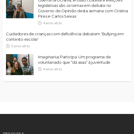
Guerra na Ucrânia, erosão costeira e eleições
legislativas são os temas em debate no
Governo de Opinião desta semana com Cristina
Pires e Carlos Seixas
4 anos atrás
Cuidadores de crianças com deficiência debatem ‘Bullying em
contexto escolar’
5 anos atrás
Imaginarius Participa: Um programa de
voluntariado que “dá asas” à juventude
4 anos atrás
PESQUISA