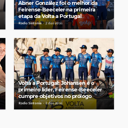
Abner González foi o melhor da
Feirense-Beeceler na primeira
etapa da Volta a Portugal
Rádio Sintonia
2 dias atrás
Volta a Portugal: Johansen é o
primeiro líder, Feirense-Beeceler
cumpre objetivos no prólogo
Rádio Sintonia
2 dias atrás