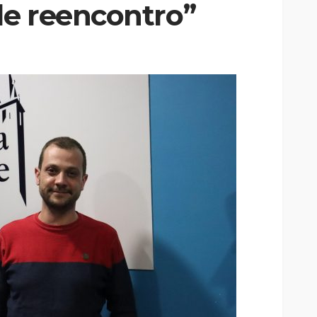
e reencontro”
Custódia Gallego:
 o
“Reconheci que esta
e-
mulher talvez tenha sido
ira etapa
uma das primeiras
l
feministas”
Rádio Sintonia
23 horas atrás