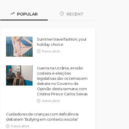
POPULAR
RECENT
Summer travel fashion, your
holiday choice
9 anos atrás
Guerra na Ucrânia, erosão
costeira e eleições
legislativas são os temas em
debate no Governo de
Opinião desta semana com
Cristina Pires e Carlos Seixas
4 anos atrás
Cuidadores de crianças com deficiência
debatem ‘Bullying em contexto escolar’
5 anos atrás