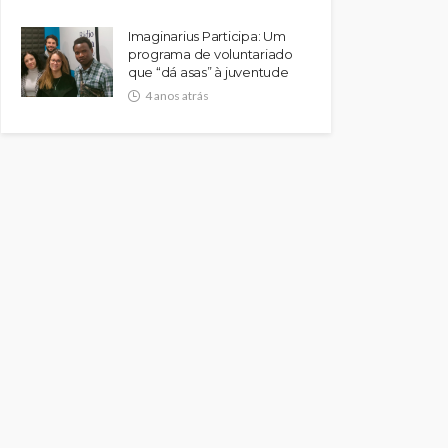
Imaginarius Participa: Um
programa de voluntariado
que “dá asas” à juventude
4 anos atrás