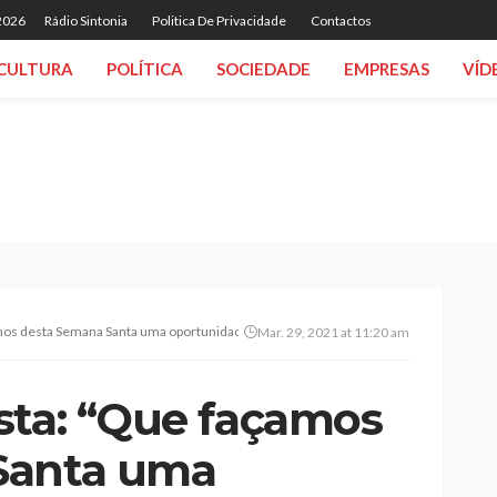
 2026
Rádio Sintonia
Politica De Privacidade
Contactos
CULTURA
POLÍTICA
SOCIEDADE
EMPRESAS
VÍD
mos desta Semana Santa uma oportunidade de reencontro”
Mar. 29, 2021 at 11:20 am
sta: “Que façamos
Santa uma