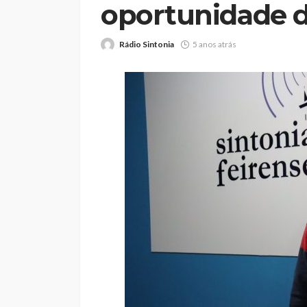
oportunidade d
Rádio Sintonia
5 anos atrás
Abner González foi
melhor da Feirens
Beeceler na prime
da Volta a Portuga
Rádio Sintonia
2 dias atrás