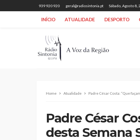
939 920 920
geral@radiosintonia.pt
Sábado, Agosto 8,
INÍCIO
ATUALIDADE
DESPORTO
Home
Atualidade
Padre César Costa: “Que faça
Padre César Co
desta Semana 