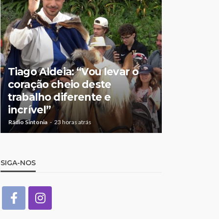
Tiago Aldeia: “Vou levar o
Mulher de
coração cheio deste
suspeita 
trabalho diferente e
doméstic
incrível”
crianças
Rádio Sintonia
23 horas atrás
Rádio Sintonia
1
SIGA-NOS