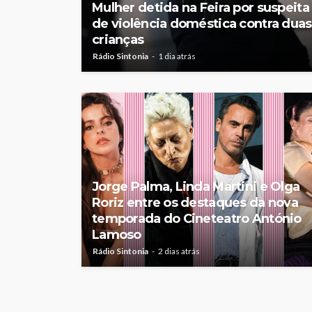
Mulher detida na Feira por suspeita
de violência doméstica contra duas
crianças
Rádio Sintonia
1 dia atrás
Jorge Palma, Linda Martini e Olga
Roriz entre os destaques da nova
temporada do Cineteatro António
Lamoso
Rádio Sintonia
2 dias atrás