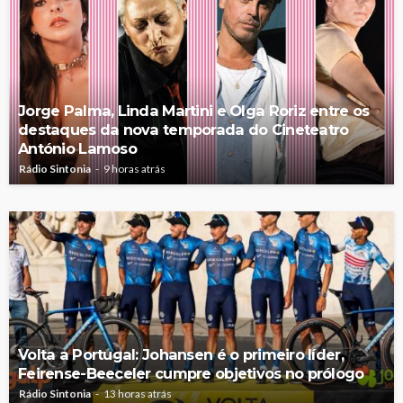
Jorge Palma, Linda Martini e Olga Roriz entre os
destaques da nova temporada do Cineteatro
António Lamoso
Rádio Sintonia
9 horas atrás
Volta a Portugal: Johansen é o primeiro líder,
Feirense-Beeceler cumpre objetivos no prólogo
Rádio Sintonia
13 horas atrás