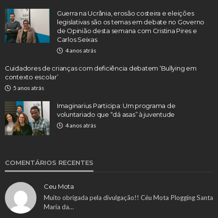
Guerra na Ucrânia, erosão costeira e eleições
legislativas são os temas em debate no Governo
de Opinião desta semana com Cristina Pires e
Carlos Seixas
4 anos atrás
Cuidadores de crianças com deficiência debatem ‘Bullying em
contexto escolar’
5 anos atrás
Imaginarius Participa: Um programa de
voluntariado que “dá asas” à juventude
4 anos atrás
COMENTÁRIOS RECENTES
Ceu Mota
Muito obrigada pela divulgação!! Céu Mota Plogging Santa
Maria da…