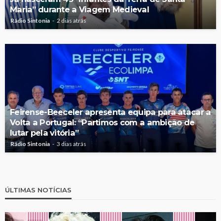
Maria” durante a Viagem Medieval
Rádio Sintonia
2 dias atrás
Feirense-Beeceler apresenta equipa para atacar a
Volta a Portugal: “Partimos com a ambição de
lutar pela vitória”
Rádio Sintonia
3 dias atrás
ÚLTIMAS NOTÍCIAS