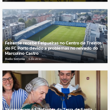
Feirense recebe Felgueiras no Centro de Treinos
do FC Porto devido a problemas no relvado do
Marcolino Castro
Rádio Sintonia
1 dia atrás
Já nasceram 45 “Infantes da Terra de Santa