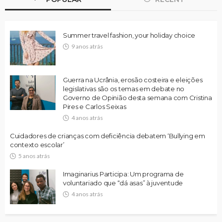
Summer travel fashion, your holiday choice
9 anos atrás
Guerra na Ucrânia, erosão costeira e eleições
legislativas são os temas em debate no
Governo de Opinião desta semana com Cristina
Pires e Carlos Seixas
4 anos atrás
Cuidadores de crianças com deficiência debatem ‘Bullying em
contexto escolar’
5 anos atrás
Imaginarius Participa: Um programa de
voluntariado que “dá asas” à juventude
4 anos atrás