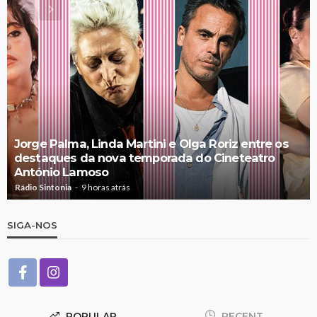
Jorge Palma, Linda Martini e Olga Roriz entre os
destaques da nova temporada do Cineteatro
António Lamoso
Rádio Sintonia
9 horas atrás
SIGA-NOS
POPULAR
RECENT