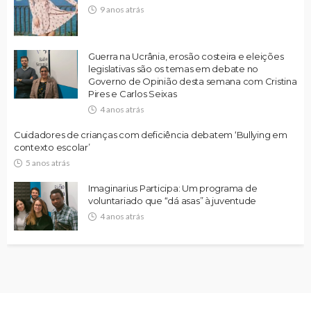
9 anos atrás
Guerra na Ucrânia, erosão costeira e eleições
legislativas são os temas em debate no
Governo de Opinião desta semana com Cristina
Pires e Carlos Seixas
4 anos atrás
Cuidadores de crianças com deficiência debatem ‘Bullying em
contexto escolar’
5 anos atrás
Imaginarius Participa: Um programa de
voluntariado que “dá asas” à juventude
4 anos atrás