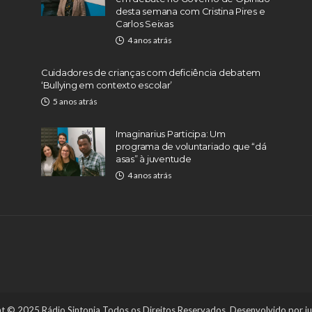
desta semana com Cristina Pires e
Carlos Seixas
4 anos atrás
Cuidadores de crianças com deficiência debatem
‘Bullying em contexto escolar’
5 anos atrás
Imaginarius Participa: Um
programa de voluntariado que “dá
asas” à juventude
4 anos atrás
t © 2025 Rádio Sintonia Todos os Direitos Reservados. Desenvolvido por
j