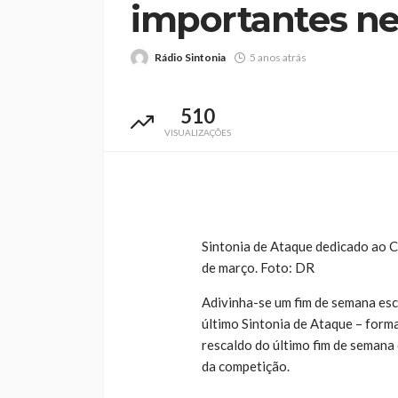
importantes nes
Rádio Sintonia
5 anos atrás
510
Abner González foi
VISUALIZAÇÕES
melhor da Feirens
Beeceler na prime
da Volta a Portuga
Rádio Sintonia
2 dias atrás
Sintonia de Ataque dedicado ao C
de março. Foto: DR
Adivinha-se um fim de semana es
último Sintonia de Ataque – for
rescaldo do último fim de semana
da competição.