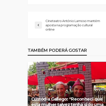
Cineteatro António Lamoso mantém
aposta na programação cultural
online
TAMBÉM PODERÁ GOSTAR
Custódia Gallego: “Reconheci que
esta mulher talvez tenha sido uma