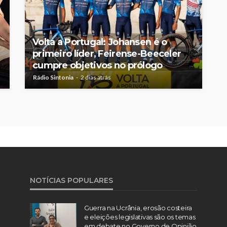
Volta a Portugal: Johansen é o
primeiro líder, Feirense-Beeceler
cumpre objetivos no prólogo
Rádio Sintonia
2 dias atrás
NOTÍCIAS POPULARES
Guerra na Ucrânia, erosão costeira
e eleições legislativas são os temas
em debate no Governo de Opinião