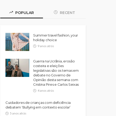
POPULAR
RECENT
Summer travel fashion, your
holiday choice
9 anos atrás
Guerra na Ucrânia, erosão
costeira e eleições
legislativas são os temas em
debate no Governo de
Opinião desta semana com
Cristina Pires e Carlos Seixas
4 anos atrás
Cuidadores de crianças com deficiência
debatem ‘Bullying em contexto escolar’
5 anos atrás