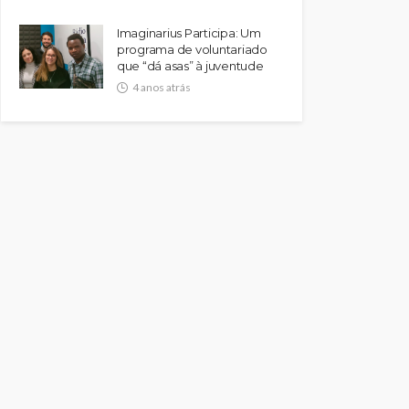
Imaginarius Participa: Um
programa de voluntariado
que “dá asas” à juventude
4 anos atrás