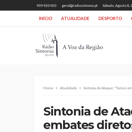
939 920 920
geral@radiosintonia.pt
Sábado, Agosto 8,
INÍCIO
ATUALIDADE
DESPORTO
Home
Atualidade
Sintonia de Ataque: “Temos em
Sintonia de At
embates direto