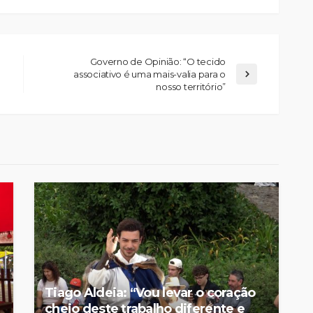
Governo de Opinião: “O tecido
associativo é uma mais-valia para o
nosso território”
Tiago Aldeia: “Vou levar o coração
cheio deste trabalho diferente e