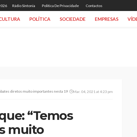
 2026
Rádio Sintonia
Politica De Privacidade
Contactos
CULTURA
POLÍTICA
SOCIEDADE
EMPRESAS
VÍD
bates diretos muito importantes nesta 19ª jornada”
Mar. 04, 2021 at 4:23 pm
aque: “Temos
s muito