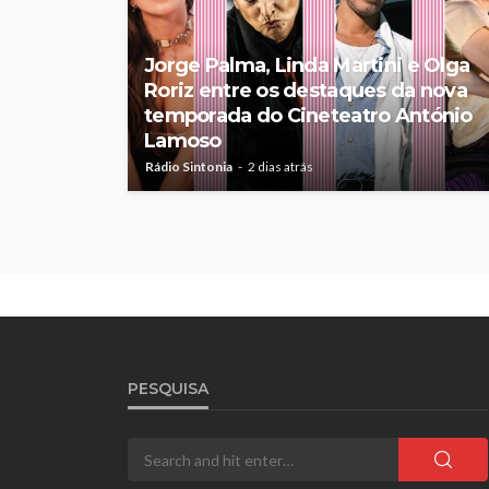
Jorge Palma, Linda Martini e Olga
Roriz entre os destaques da nova
temporada do Cineteatro António
Lamoso
Rádio Sintonia
2 dias atrás
PESQUISA