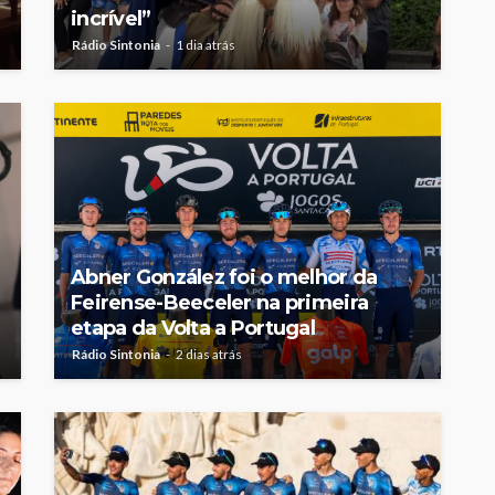
incrível”
Rádio Sintonia
1 dia atrás
Abner González foi o melhor da
Feirense-Beeceler na primeira
etapa da Volta a Portugal
Rádio Sintonia
2 dias atrás