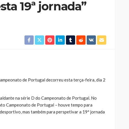
ta 19ª jornada”
Custódia Gallego:
 o
“Reconheci que esta
e-
mulher talvez tenha sido
ira etapa
uma das primeiras
l
feministas”
Rádio Sintonia
1 dia atrás
ampeonato de Portugal decorreu esta terça-feira, dia 2
caldante na série D do Campeonato de Portugal. No
mato Campeonato de Portugal – houve tempo para
 desportivo, mas também para perspetivar a 19ª jornada