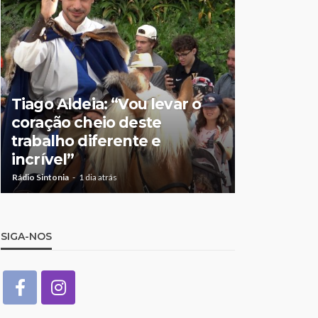
Tiago Aldeia: “Vou levar o
Mulher de
coração cheio deste
suspeita 
trabalho diferente e
doméstic
incrível”
crianças
Rádio Sintonia
1 dia atrás
Rádio Sintonia
1
SIGA-NOS