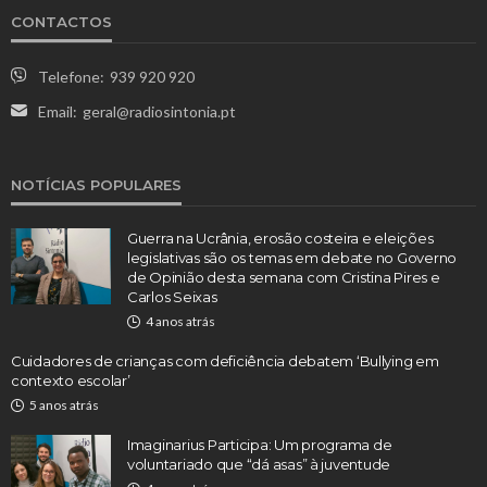
CONTACTOS
Telefone:
939 920 920
Email:
geral@radiosintonia.pt
NOTÍCIAS POPULARES
Guerra na Ucrânia, erosão costeira e eleições
legislativas são os temas em debate no Governo
de Opinião desta semana com Cristina Pires e
Carlos Seixas
4 anos atrás
Cuidadores de crianças com deficiência debatem ‘Bullying em
contexto escolar’
5 anos atrás
Imaginarius Participa: Um programa de
voluntariado que “dá asas” à juventude