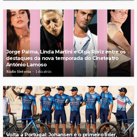
Jorge Palma, Linda Martini e Olga Roriz entre os
destaques da nova temporada do Cineteatro
António Lamoso
Rádio Sintonia
1 dia atrás
Volta a Portugal: Johansen é o primeiro líder,