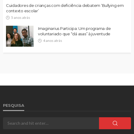
Cuidadores de crianças com deficiência debatem ‘Bullying em
contexto escolar’
5 anos atrás
Imaginarius Participa: Um programa de
voluntariado que “dá asas” à juventude
4 anos atrás
PESQUISA