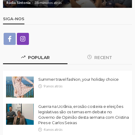
Rádio Sintonia
38 minutos atrás
SIGA-NOS
POPULAR
RECENT
Summer travel fashion, your holiday choice
9 anos atrás
Guerra na Ucrânia, erosão costeira e eleições
legislativas são os temas em debate no
Governo de Opinião desta semana com Cristina
Pires e Carlos Seixas
4 anos atrás